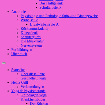
Das Hüftgelenk
Schultergelenk
Anatomie
Physiologie und Pathologie Stütz-und Bindegewebe
Wirbelsäule
Brustwirbelsäule-A
Rückenmuskulatur
Kniegelenk
Schultergürtel
Die Muskulatur
Nervensystem
Fortbildungen
Über mich
Suchfeld
ein-/ausblenden
Startseite
Über diese Seite
Gesundheit heute
Heinz Grill
Verleumdungen
Yoga & Physiotherapie
Grundlagen Yoga
Krankheitsbilder
Der Rücken