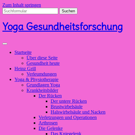
Zum Inhalt springen
Suchen
nach:
Yoga Gesundheitsforschung
Startseite
Über diese Seite
Gesundheit heute
Heinz Grill
Verleumdungen
Yoga & Physiotherapie
Grundlagen Yoga
Krankheitsbilder
Der Rücken
Der untere Rücken
Brustwirbelsäule
Halswirbelsäule und Nacken
Verletzungen und Operationen
Arthrosen
Die Gelenke
Das Kniegelenk