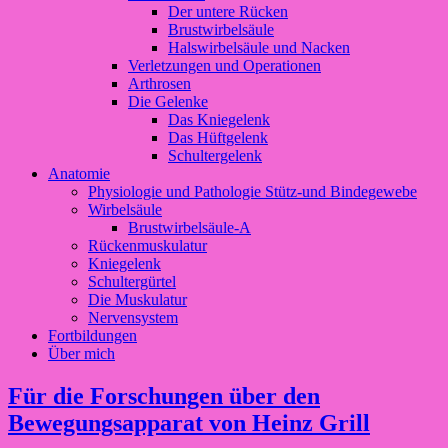
Der untere Rücken
Brustwirbelsäule
Halswirbelsäule und Nacken
Verletzungen und Operationen
Arthrosen
Die Gelenke
Das Kniegelenk
Das Hüftgelenk
Schultergelenk
Anatomie
Physiologie und Pathologie Stütz-und Bindegewebe
Wirbelsäule
Brustwirbelsäule-A
Rückenmuskulatur
Kniegelenk
Schultergürtel
Die Muskulatur
Nervensystem
Fortbildungen
Über mich
Für die Forschungen über den
Bewegungsapparat von Heinz Grill