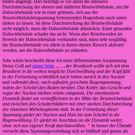
hinten abgelegt. Hier benötigt es vor allem die intensive
Durchstreckung der oberen und mittleren Brustwirbelsäule, um die
Halswirbelsäule wie in einer gelösten, sich aus der
Brustwirbelsäulenspannung fortsetzenden Bogenform nach unten
sinken zu lassen. Ist diese Durchstreckung der Brustwirbelsäule
nicht möglich, muss die Halswirbelsäule abknicken. Einer gesunden
Halswirbelsäule schadet das nicht. Wenn aber Beschwerden im
Bereich der Halswirbelsäule vorhanden sind, muss sehr sorgfältig
die Brustwirbelsäule vor allem in ihrem oberen Bereich aktiviert
werden, um die Halswirbelsäule zu entlasten.
Sehr schön beschreibt diese Art einer differenzierten Anspannung
Heinz Grill auf
seiner Seite
. „…..
der Brustkorb wölbt sich mit dem
Brustbein in die weitest mögliche Durchwölbung und der Kopf fällt
in der Fortsetzung schließlich nach hinten zurück in den Nacken
und vollendet diese, nach aufwärts gerichtete Bogenspannung,
indem der Scheitel den Boden berührt. Das Kiefer, das Gesicht und
sogar der Nacken bleiben relativ entspannt. Die intentionierte
Dynamik findet am vortrefflichsten in der Mitte der Brustwirbelsäule
und zwischen den Schulterblättern mit einer starken Durchstreckung
der einzelnen Wirbelsegmente statt. In der Fortsetzung dieser
Spannung gleitet der Nacken und Hals bis zum Scheitel in die
Bogenwölbung. Er gleitet im Anschluss an die Dynamik weiter,
ohne sich aus eigener Kraft durchzuwölben. “
Je besser der Übende
versucht diese Spannungsverteilung sich so bildhaft und genau als