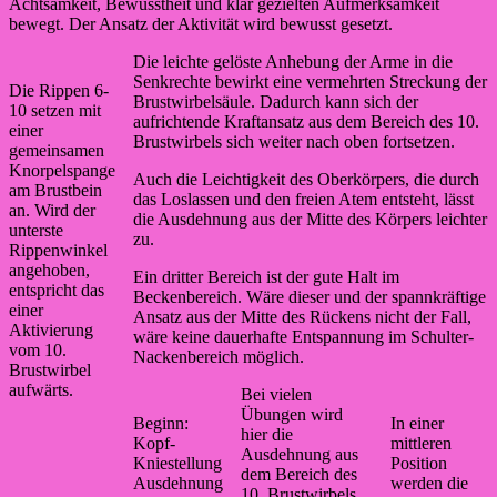
Achtsamkeit, Bewusstheit und klar gezielten Aufmerksamkeit
bewegt. Der Ansatz der Aktivität wird bewusst gesetzt.
Die leichte gelöste Anhebung der Arme in die
Senkrechte bewirkt eine vermehrten Streckung der
Die Rippen 6-
Brustwirbelsäule. Dadurch kann sich der
10 setzen mit
aufrichtende Kraftansatz aus dem Bereich des 10.
einer
Brustwirbels sich weiter nach oben fortsetzen.
gemeinsamen
Knorpelspange
Auch die Leichtigkeit des Oberkörpers, die durch
am Brustbein
das Loslassen und den freien Atem entsteht, lässt
an. Wird der
die Ausdehnung aus der Mitte des Körpers leichter
unterste
zu.
Rippenwinkel
angehoben,
Ein dritter Bereich ist der gute Halt im
entspricht das
Beckenbereich. Wäre dieser und der spannkräftige
einer
Ansatz aus der Mitte des Rückens nicht der Fall,
Aktivierung
wäre keine dauerhafte Entspannung im Schulter-
vom 10.
Nackenbereich möglich.
Brustwirbel
aufwärts.
Bei vielen
Übungen wird
Beginn:
In einer
hier die
Kopf-
mittleren
Ausdehnung aus
Kniestellung
Position
dem Bereich des
Ausdehnung
werden die
10. Brustwirbels