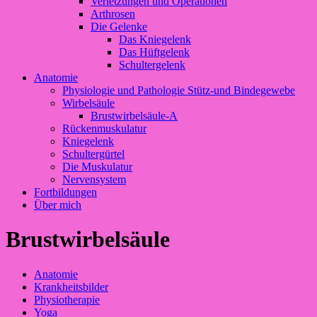
Verletzungen und Operationen
Arthrosen
Die Gelenke
Das Kniegelenk
Das Hüftgelenk
Schultergelenk
Anatomie
Physiologie und Pathologie Stütz-und Bindegewebe
Wirbelsäule
Brustwirbelsäule-A
Rückenmuskulatur
Kniegelenk
Schultergürtel
Die Muskulatur
Nervensystem
Fortbildungen
Über mich
Brustwirbelsäule
Anatomie
Krankheitsbilder
Physiotherapie
Yoga