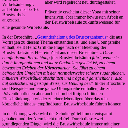
aber wird regelrecht neu durchgestaltet.
Wirbelsäule ungf.
auf Höhe des 9./ 10.
Präventiv erscheint dieser Yoga mit seiner
Brustwirbels
intensiven, aber immer bewussten Arbeit an
angesetzt.
der Brustwirbelsäule zukunftsweisend für
eine gesunde Wirbelsäule.
In der Broschüre, „
Gesunderhaltung des Brustorganismus
“ die aus
Vorträgen zu diesem Thema entstanden ist, und eine Übungsreihe
enthält, stellt Heinz Grill die Frage nach der Belebung der
Brustwirbelsäule. Hier ein Zitat aus dieser Broschüre: „
Diese
empfindsame Betrachtung
(der Brustwirbelsäule)
führt, wenn sie
durch Imaginationen und klare Gedanken geleitet ist, zu einem
bewussten Erleben der Körperpartien. Sie führt zu einem
befreienden Umgehen mit den normalerweise schwer zugänglichen,
mittleren Wirbelsäulenabschnitten und trägt auf ganzheitliche, also
auf seelische und geistige Weise, zur Heilung bei.“
In der Broschüre
sind Beispiele und eine ganze Übungsreihe enthalten, die zur
Prävention dienen aber auch schon bei fortgeschrittenen
Einschränkungen wieder zu einer lebendigen über das rein
körperliche hinaus, empfindbaren Brustwirbelsäule führen können.
In der Übungsweise wird der Schultergürtel immer entspannt
gehalten und der Atem leicht und frei. Durch diese zwei
grundlegenden Dinge, wird die Brustwirbelsäule immer mit einer