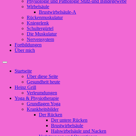
Physiologie und Pathologie Stütz-und Bindegewebe
Wirbelsäule
Brustwirbelsäule-A
Rückenmuskulatur
Kniegelenk
Schultergürtel
Die Muskulatur
Nervensystem
Fortbildungen
Über mich
Suchfeld
ein-/ausblenden
Startseite
Über diese Seite
Gesundheit heute
Heinz Grill
Verleumdungen
Yoga & Physiotherapie
Grundlagen Yoga
Krankheitsbilder
Der Rücken
Der untere Rücken
Brustwirbelsäule
Halswirbelsäule und Nacken