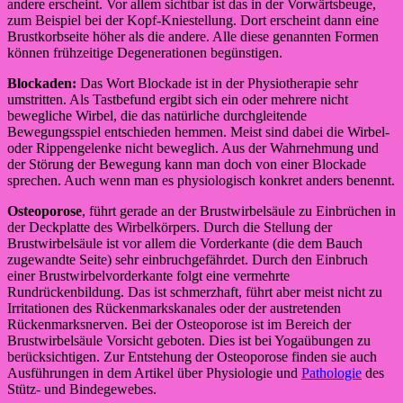
andere erscheint. Vor allem sichtbar ist das in der Vorwärtsbeuge,
zum Beispiel bei der Kopf-Kniestellung. Dort erscheint dann eine
Brustkorbseite höher als die andere. Alle diese genannten Formen
können frühzeitige Degenerationen begünstigen.
Blockaden:
Das Wort Blockade ist in der Physiotherapie sehr
umstritten. Als Tastbefund ergibt sich ein oder mehrere nicht
bewegliche Wirbel, die das natürliche durchgleitende
Bewegungsspiel entschieden hemmen. Meist sind dabei die Wirbel-
oder Rippengelenke nicht beweglich. Aus der Wahrnehmung und
der Störung der Bewegung kann man doch von einer Blockade
sprechen. Auch wenn man es physiologisch konkret anders benennt.
Osteoporose
, führt gerade an der Brustwirbelsäule zu Einbrüchen in
der Deckplatte des Wirbelkörpers. Durch die Stellung der
Brustwirbelsäule ist vor allem die Vorderkante (die dem Bauch
zugewandte Seite) sehr einbruchgefährdet. Durch den Einbruch
einer Brustwirbelvorderkante folgt eine vermehrte
Rundrückenbildung. Das ist schmerzhaft, führt aber meist nicht zu
Irritationen des Rückenmarkskanales oder der austretenden
Rückenmarksnerven. Bei der Osteoporose ist im Bereich der
Brustwirbelsäule Vorsicht geboten. Dies ist bei Yogaübungen zu
berücksichtigen. Zur Entstehung der Osteoporose finden sie auch
Ausführungen in dem Artikel über Physiologie und
Pathologie
des
Stütz- und Bindegewebes.