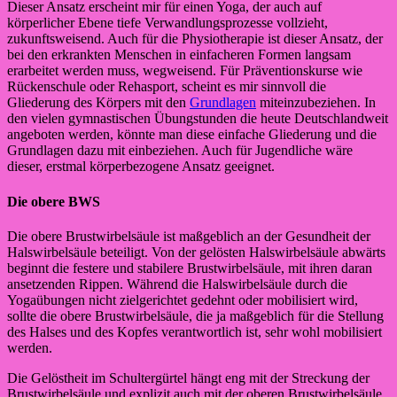
Dieser Ansatz erscheint mir für einen Yoga, der auch auf
körperlicher Ebene tiefe Verwandlungsprozesse vollzieht,
zukunftsweisend. Auch für die Physiotherapie ist dieser Ansatz, der
bei den erkrankten Menschen in einfacheren Formen langsam
erarbeitet werden muss, wegweisend. Für Präventionskurse wie
Rückenschule oder Rehasport, scheint es mir sinnvoll die
Gliederung des Körpers mit den
Grundlagen
miteinzubeziehen. In
den vielen gymnastischen Übungstunden die heute Deutschlandweit
angeboten werden, könnte man diese einfache Gliederung und die
Grundlagen dazu mit einbeziehen. Auch für Jugendliche wäre
dieser, erstmal körperbezogene Ansatz geeignet.
Die obere BWS
Die obere Brustwirbelsäule ist maßgeblich an der Gesundheit der
Halswirbelsäule beteiligt. Von der gelösten Halswirbelsäule abwärts
beginnt die festere und stabilere Brustwirbelsäule, mit ihren daran
ansetzenden Rippen. Während die Halswirbelsäule durch die
Yogaübungen nicht zielgerichtet gedehnt oder mobilisiert wird,
sollte die obere Brustwirbelsäule, die ja maßgeblich für die Stellung
des Halses und des Kopfes verantwortlich ist, sehr wohl mobilisiert
werden.
Die Gelöstheit im Schultergürtel hängt eng mit der Streckung der
Brustwirbelsäule und explizit auch mit der oberen Brustwirbelsäule