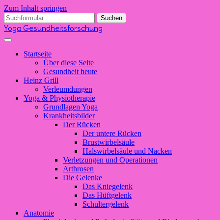
Zum Inhalt springen
Suchen
nach:
Yoga Gesundheitsforschung
Startseite
Über diese Seite
Gesundheit heute
Heinz Grill
Verleumdungen
Yoga & Physiotherapie
Grundlagen Yoga
Krankheitsbilder
Der Rücken
Der untere Rücken
Brustwirbelsäule
Halswirbelsäule und Nacken
Verletzungen und Operationen
Arthrosen
Die Gelenke
Das Kniegelenk
Das Hüftgelenk
Schultergelenk
Anatomie