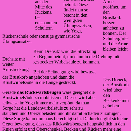
aus der
Arme
betont. Diese
Mitte des
geöffnet, um
findet man so
Rückens,
den
betont in den
bei
Brustkorb
wenigsten
entspannten
besser
Übungsweisen,
Schultern
anheben zu
wie Yoga,
können. Der
Rückenschule oder sonstige gymnastische
Schultergürtel
Übungsansätze.
und die Arme
bleiben leicht.
Beim Drehsitz wird die Streckung
zu Beginn betont, um dann in die Drehung mit
Drehsitz mit
gestreckter Wirbelsäule zu kommen.
weiter
Armstreckung
Bei der Seitneigung wird bewusst
der Brustkorb angehoben und dann die
Das Dreieck,
Brustwirbelsäule in die Länge gestreckt.
der Brustkorb
wied über
Gerade
das Rückwärtsbeugen
wäre geeignet die
den
Brustwirbelsäule zu mobilisieren. Dieses wird aber
Beckenkamm
teilweise im Yoga immer mehr verpönt, da man
gehoben.
Sorge hat die Lendenwirbelsäule zu sehr zu
stauchen und Überzubelasten und ihr damit Schaden zuzufügen.
Diese Sorge kann durchaus berechtigt sein. Dadurch ergibt sich eine
Gegenbewegung, dass das Rückwärtsbeugen hauptsächlich in den
Knien erfolgt und Oberschenkel, Becken und Rücken mehr eine