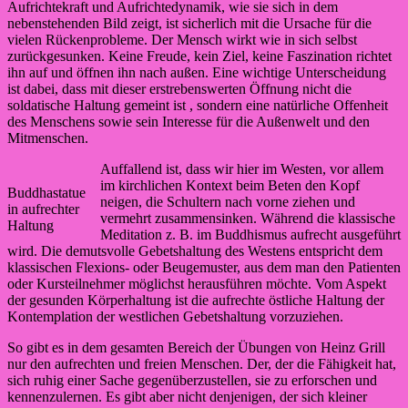
Aufrichtekraft und Aufrichtedynamik, wie sie sich in dem
nebenstehenden Bild zeigt, ist sicherlich mit die Ursache für die
vielen Rückenprobleme. Der Mensch wirkt wie in sich selbst
zurückgesunken. Keine Freude, kein Ziel, keine Faszination richtet
ihn auf und öffnen ihn nach außen. Eine wichtige Unterscheidung
ist dabei, dass mit dieser erstrebenswerten Öffnung nicht die
soldatische Haltung gemeint ist , sondern eine natürliche Offenheit
des Menschens sowie sein Interesse für die Außenwelt und den
Mitmenschen.
Auffallend ist, dass wir hier im Westen, vor allem
im kirchlichen Kontext beim Beten den Kopf
Buddhastatue
neigen, die Schultern nach vorne ziehen und
in aufrechter
vermehrt zusammensinken. Während die klassische
Haltung
Meditation z. B. im Buddhismus aufrecht ausgeführt
wird. Die demutsvolle Gebetshaltung des Westens entspricht dem
klassischen Flexions- oder Beugemuster, aus dem man den Patienten
oder Kursteilnehmer möglichst herausführen möchte. Vom Aspekt
der gesunden Körperhaltung ist die aufrechte östliche Haltung der
Kontemplation der westlichen Gebetshaltung vorzuziehen.
So gibt es in dem gesamten Bereich der Übungen von Heinz Grill
nur den aufrechten und freien Menschen. Der, der die Fähigkeit hat,
sich ruhig einer Sache gegenüberzustellen, sie zu erforschen und
kennenzulernen. Es gibt aber nicht denjenigen, der sich kleiner