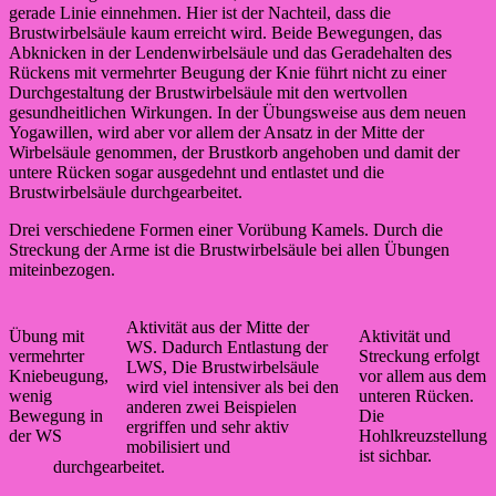
gerade Linie einnehmen. Hier ist der Nachteil, dass die
Brustwirbelsäule kaum erreicht wird. Beide Bewegungen, das
Abknicken in der Lendenwirbelsäule und das Geradehalten des
Rückens mit vermehrter Beugung der Knie führt nicht zu einer
Durchgestaltung der Brustwirbelsäule mit den wertvollen
gesundheitlichen Wirkungen. In der Übungsweise aus dem neuen
Yogawillen, wird aber vor allem der Ansatz in der Mitte der
Wirbelsäule genommen, der Brustkorb angehoben und damit der
untere Rücken sogar ausgedehnt und entlastet und die
Brustwirbelsäule durchgearbeitet.
Drei verschiedene Formen einer Vorübung Kamels. Durch die
Streckung der Arme ist die Brustwirbelsäule bei allen Übungen
miteinbezogen.
Aktivität aus der Mitte der
Übung mit
Aktivität und
WS. Dadurch Entlastung der
vermehrter
Streckung erfolgt
LWS, Die Brustwirbelsäule
Kniebeugung,
vor allem aus dem
wird viel intensiver als bei den
wenig
unteren Rücken.
anderen zwei Beispielen
Bewegung in
Die
ergriffen und sehr aktiv
der WS
Hohlkreuzstellung
mobilisiert und
ist sichbar.
durchgearbeitet.