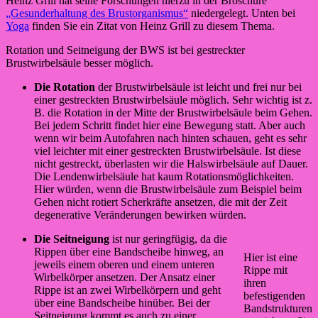
Heinz Grill hat seine Forschungen hierzu in der Broschüre
„Gesunderhaltung des Brustorganismus“
niedergelegt. Unten bei
Yoga
finden Sie ein Zitat von Heinz Grill zu diesem Thema.
Rotation und Seitneigung der BWS ist bei gestreckter
Brustwirbelsäule besser möglich.
Die Rotation
der Brustwirbelsäule ist leicht und frei nur bei
einer gestreckten Brustwirbelsäule möglich. Sehr wichtig ist z.
B. die Rotation in der Mitte der Brustwirbelsäule beim Gehen.
Bei jedem Schritt findet hier eine Bewegung statt. Aber auch
wenn wir beim Autofahren nach hinten schauen, geht es sehr
viel leichter mit einer gestreckten Brustwirbelsäule. Ist diese
nicht gestreckt, überlasten wir die Halswirbelsäule auf Dauer.
Die Lendenwirbelsäule hat kaum Rotationsmöglichkeiten.
Hier würden, wenn die Brustwirbelsäule zum Beispiel beim
Gehen nicht rotiert Scherkräfte ansetzen, die mit der Zeit
degenerative Veränderungen bewirken würden.
Die Seitneigung
ist nur geringfügig, da die
Rippen über eine Bandscheibe hinweg, an
Hier ist eine
jeweils einem oberen und einem unteren
Rippe mit
Wirbelkörper ansetzen. Der Ansatz einer
ihren
Rippe ist an zwei Wirbelkörpern und geht
befestigenden
über eine Bandscheibe hinüber. Bei der
Bandstrukturen
Seitneigung kommt es auch zu einer