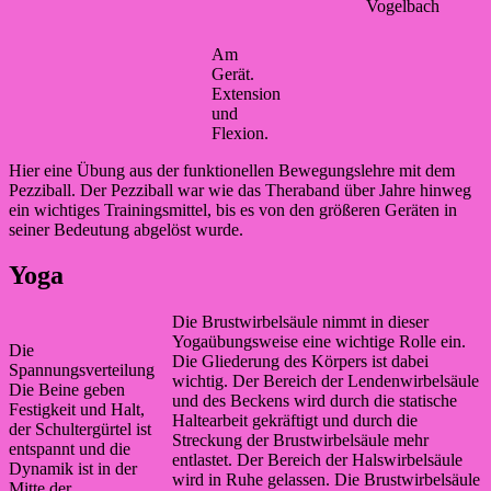
Vogelbach
Am
Gerät.
Extension
und
Flexion.
Hier eine Übung aus der funktionellen Bewegungslehre mit dem
Pezziball. Der Pezziball war wie das Theraband über Jahre hinweg
ein wichtiges Trainingsmittel, bis es von den größeren Geräten in
seiner Bedeutung abgelöst wurde.
Yoga
Die Brustwirbelsäule nimmt in dieser
Yogaübungsweise eine wichtige Rolle ein.
Die
Die Gliederung des Körpers ist dabei
Spannungsverteilung
wichtig. Der Bereich der Lendenwirbelsäule
Die Beine geben
und des Beckens wird durch die statische
Festigkeit und Halt,
Haltearbeit gekräftigt und durch die
der Schultergürtel ist
Streckung der Brustwirbelsäule mehr
entspannt und die
entlastet. Der Bereich der Halswirbelsäule
Dynamik ist in der
wird in Ruhe gelassen. Die Brustwirbelsäule
Mitte der