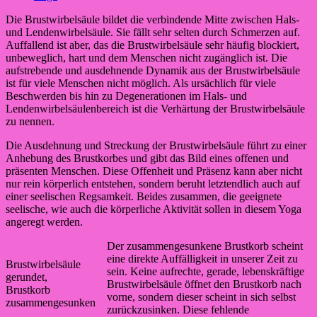
Die Brustwirbelsäule bildet die verbindende Mitte zwischen Hals-
und Lendenwirbelsäule. Sie fällt sehr selten durch Schmerzen auf.
Auffallend ist aber, das die Brustwirbelsäule sehr häufig blockiert,
unbeweglich, hart und dem Menschen nicht zugänglich ist. Die
aufstrebende und ausdehnende Dynamik aus der Brustwirbelsäule
ist für viele Menschen nicht möglich. Als ursächlich für viele
Beschwerden bis hin zu Degenerationen im Hals- und
Lendenwirbelsäulenbereich ist die Verhärtung der Brustwirbelsäule
zu nennen.
Die Ausdehnung und Streckung der Brustwirbelsäule führt zu einer
Anhebung des Brustkorbes und gibt das Bild eines offenen und
präsenten Menschen. Diese Offenheit und Präsenz kann aber nicht
nur rein körperlich entstehen, sondern beruht letztendlich auch auf
einer seelischen Regsamkeit. Beides zusammen, die geeignete
seelische, wie auch die körperliche Aktivität sollen in diesem Yoga
angeregt werden.
Der zusammengesunkene Brustkorb scheint
eine direkte Auffälligkeit in unserer Zeit zu
Brustwirbelsäule
sein. Keine aufrechte, gerade, lebenskräftige
gerundet,
Brustwirbelsäule öffnet den Brustkorb nach
Brustkorb
vorne, sondern dieser scheint in sich selbst
zusammengesunken
zurückzusinken. Diese fehlende