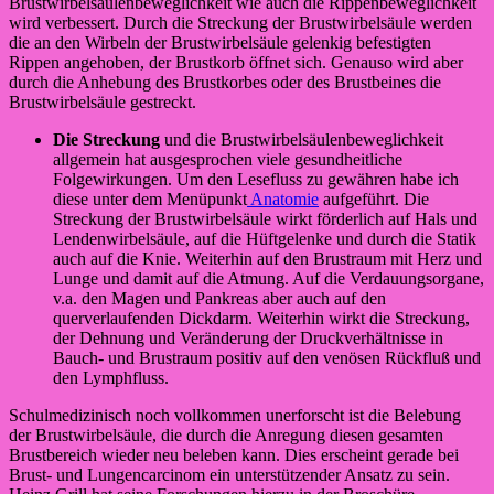
Brustwirbelsäulenbeweglichkeit wie auch die Rippenbeweglichkeit
wird verbessert. Durch die Streckung der Brustwirbelsäule werden
die an den Wirbeln der Brustwirbelsäule gelenkig befestigten
Rippen angehoben, der Brustkorb öffnet sich. Genauso wird aber
durch die Anhebung des Brustkorbes oder des Brustbeines die
Brustwirbelsäule gestreckt.
Die Streckung
und die Brustwirbelsäulenbeweglichkeit
allgemein hat ausgesprochen viele gesundheitliche
Folgewirkungen. Um den Lesefluss zu gewähren habe ich
diese unter dem Menüpunkt
Anatomie
aufgeführt. Die
Streckung der Brustwirbelsäule wirkt förderlich auf Hals und
Lendenwirbelsäule, auf die Hüftgelenke und durch die Statik
auch auf die Knie. Weiterhin auf den Brustraum mit Herz und
Lunge und damit auf die Atmung. Auf die Verdauungsorgane,
v.a. den Magen und Pankreas aber auch auf den
querverlaufenden Dickdarm. Weiterhin wirkt die Streckung,
der Dehnung und Veränderung der Druckverhältnisse in
Bauch- und Brustraum positiv auf den venösen Rückfluß und
den Lymphfluss.
Schulmedizinisch noch vollkommen unerforscht ist die Belebung
der Brustwirbelsäule, die durch die Anregung diesen gesamten
Brustbereich wieder neu beleben kann. Dies erscheint gerade bei
Brust- und Lungencarcinom ein unterstützender Ansatz zu sein.