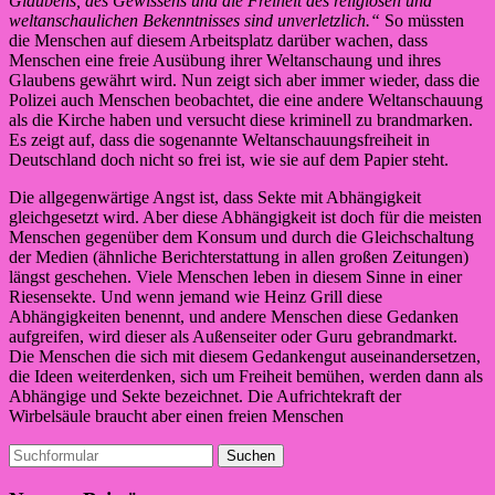
Glaubens, des Gewissens und die Freiheit des religiösen und
weltanschaulichen Bekenntnisses sind unverletzlich.“
So müssten
die Menschen auf diesem Arbeitsplatz darüber wachen, dass
Menschen eine freie Ausübung ihrer Weltanschaung und ihres
Glaubens gewährt wird. Nun zeigt sich aber immer wieder, dass die
Polizei auch Menschen beobachtet, die eine andere Weltanschauung
als die Kirche haben und versucht diese kriminell zu brandmarken.
Es zeigt auf, dass die sogenannte Weltanschauungsfreiheit in
Deutschland doch nicht so frei ist, wie sie auf dem Papier steht.
Die allgegenwärtige Angst ist, dass Sekte mit Abhängigkeit
gleichgesetzt wird. Aber diese Abhängigkeit ist doch für die meisten
Menschen gegenüber dem Konsum und durch die Gleichschaltung
der Medien (ähnliche Berichterstattung in allen großen Zeitungen)
längst geschehen. Viele Menschen leben in diesem Sinne in einer
Riesensekte. Und wenn jemand wie Heinz Grill diese
Abhängigkeiten benennt, und andere Menschen diese Gedanken
aufgreifen, wird dieser als Außenseiter oder Guru gebrandmarkt.
Die Menschen die sich mit diesem Gedankengut auseinandersetzen,
die Ideen weiterdenken, sich um Freiheit bemühen, werden dann als
Abhängige und Sekte bezeichnet. Die Aufrichtekraft der
Wirbelsäule braucht aber einen freien Menschen
Suchen
nach: