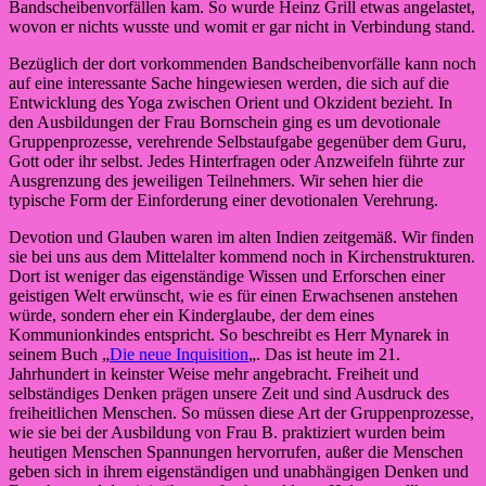
Bandscheibenvorfällen kam. So wurde Heinz Grill etwas angelastet,
wovon er nichts wusste und womit er gar nicht in Verbindung stand.
Bezüglich der dort vorkommenden Bandscheibenvorfälle kann noch
auf eine interessante Sache hingewiesen werden, die sich auf die
Entwicklung des Yoga zwischen Orient und Okzident bezieht. In
den Ausbildungen der Frau Bornschein ging es um devotionale
Gruppenprozesse, verehrende Selbstaufgabe gegenüber dem Guru,
Gott oder ihr selbst. Jedes Hinterfragen oder Anzweifeln führte zur
Ausgrenzung des jeweiligen Teilnehmers. Wir sehen hier die
typische Form der Einforderung einer devotionalen Verehrung.
Devotion und Glauben waren im alten Indien zeitgemäß. Wir finden
sie bei uns aus dem Mittelalter kommend noch in Kirchenstrukturen.
Dort ist weniger das eigenständige Wissen und Erforschen einer
geistigen Welt erwünscht, wie es für einen Erwachsenen anstehen
würde, sondern eher ein Kinderglaube, der dem eines
Kommunionkindes entspricht. So beschreibt es Herr Mynarek in
seinem Buch „
Die neue Inquisition
„. Das ist heute im 21.
Jahrhundert in keinster Weise mehr angebracht. Freiheit und
selbständiges Denken prägen unsere Zeit und sind Ausdruck des
freiheitlichen Menschen. So müssen diese Art der Gruppenprozesse,
wie sie bei der Ausbildung von Frau B. praktiziert wurden beim
heutigen Menschen Spannungen hervorrufen, außer die Menschen
geben sich in ihrem eigenständigen und unabhängigen Denken und