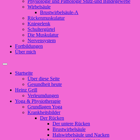
Physiologie und Pathologie Stütz-und Bindegewebe
Wirbelsäule
Brustwirbelsäule-A
Rückenmuskulatur
Kniegelenk
Schultergürtel
Die Muskulatur
Nervensystem
Fortbildungen
Über mich
Suchfeld
ein-/ausblenden
Startseite
Über diese Seite
Gesundheit heute
Heinz Grill
Verleumdungen
Yoga & Physiotherapie
Grundlagen Yoga
Krankheitsbilder
Der Rücken
Der untere Rücken
Brustwirbelsäule
Halswirbelsäule und Nacken