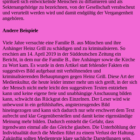
spirituell sich entwickelnde Menschen zu diffamieren und als
Sektenangehörige zu bezeichnen, von der Gesellschaft verabscheut
und verurteilt werden wird und damit endgültig der Vergangenheit
angehören.
Andere Beispiele
Viele Jahre versuchte eine Familie B. aus München und ihre
Anhänger Heinz Grill zu schädigen und zu kriminalisieren. So
erschien am 14. April 2019 in der Süddeutschen Zeitung ein
Bericht, in dem nur die Familie B., ihre Anhänger sowie die Kirche
zu Wort kam. Es wurde in dem Artikel statt fehlender Fakten ein
suggestives Bild aufgebaut mit verhöhnenden und
kriminalisierenden Behauptungen gegen Heinz Grill. Diese Art der
Medienkultur, die heute leider immer mehr um sich greift, in der sich
der Mensch nicht mehr leicht den suggestiven Texten entziehen
kann und keine eigene freie und unabhängige Anschauung bilden
kann, schwächt das Rückgrat des Einzelnen. Der Leser wird wie
unbewusst in ein gefühlshaftes, angsterzeugendes Bild
hineingezogen und kann sich dadurch nur sehr erschwert dem Text
aufrecht und klar Gegenüberstellen und damit keine eigenständige
Meinung mehr bilden. Dadurch entsteht die Gefahr, dass
irgendwann einmal alle das Gleiche glauben. Die Unterhöhlung der
Individualität durch die Medien führt zu einem Verlust der Haltung.
Zukünftig sollten Medientexte klare sachliche Darstellungen sein,