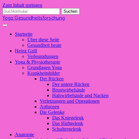
Zum Inhalt springen
Suchen
nach:
Yoga Gesundheitsforschung
Startseite
Über diese Seite
Gesundheit heute
Heinz Grill
Verleumdungen
Yoga & Physiotherapie
Grundlagen Yoga
Krankheitsbilder
Der Rücken
Der untere Rücken
Brustwirbelsäule
Halswirbelsäule und Nacken
Verletzungen und Operationen
Arthrosen
Die Gelenke
Das Kniegelenk
Das Hüftgelenk
Schultergelenk
Anatomie