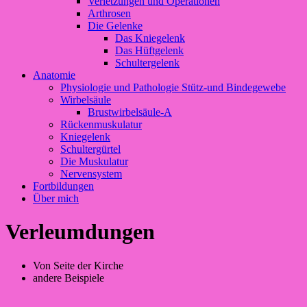
Verletzungen und Operationen
Arthrosen
Die Gelenke
Das Kniegelenk
Das Hüftgelenk
Schultergelenk
Anatomie
Physiologie und Pathologie Stütz-und Bindegewebe
Wirbelsäule
Brustwirbelsäule-A
Rückenmuskulatur
Kniegelenk
Schultergürtel
Die Muskulatur
Nervensystem
Fortbildungen
Über mich
Verleumdungen
Von Seite der Kirche
andere Beispiele