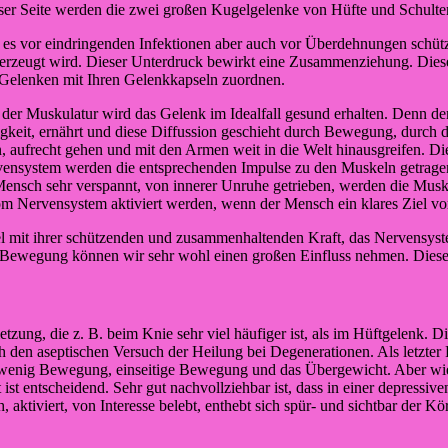
er Seite werden die zwei großen Kugelgelenke von Hüfte und Schulter 
 es vor eindringenden Infektionen aber auch vor Überdehnungen schüt
erzeugt wird. Dieser Unterdruck bewirkt eine Zusammenziehung. Die
 Gelenken mit Ihren Gelenkkapseln zuordnen.
 Muskulatur wird das Gelenk im Idealfall gesund erhalten. Denn der 
igkeit, ernährt und diese Diffussion geschieht durch Bewegung, durch
n, aufrecht gehen und mit den Armen weit in die Welt hinausgreifen. 
ensystem werden die entsprechenden Impulse zu den Muskeln getragen.
ensch sehr verspannt, von innerer Unruhe getrieben, werden die Muskel
 Nervensystem aktiviert werden, wenn der Mensch ein klares Ziel vor 
l mit ihrer schützenden und zusammenhaltenden Kraft, das Nervensyst
r Bewegung können wir sehr wohl einen großen Einfluss nehmen. Dieser E
etzung, die z. B. beim Knie sehr viel häufiger ist, als im Hüftgelenk
den aseptischen Versuch der Heilung bei Degenerationen. Als letzter
uwenig Bewegung, einseitige Bewegung und das Übergewicht. Aber wie 
st entscheidend. Sehr gut nachvollziehbar ist, dass in einer depress
 aktiviert, von Interesse belebt, enthebt sich spür- und sichtbar der 