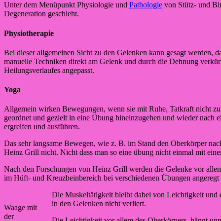
Unter dem Menüpunkt Physiologie und
Pathologie
von Stütz- und Bi
Degeneration geschieht.
Physiotherapie
Bei dieser allgemeinen Sicht zu den Gelenken kann gesagt werden, da
manuelle Techniken direkt am Gelenk und durch die Dehnung verkürz
Heilungsverlaufes angepasst.
Yoga
Allgemein wirken Bewegungen, wenn sie mit Ruhe, Tatkraft nicht zu 
geordnet und gezielt in eine Übung hineinzugehen und wieder nach e
ergreifen und ausführen.
Das sehr langsame Bewegen, wie z. B. im Stand den Oberkörper nach 
Heinz Grill nicht. Nicht dass man so eine übung nicht einmal mit eine
Nach den Forschungen von Heinz Grill werden die Gelenke vor allem 
im Hüft- und Kreuzbeinbereich bei verschiedenen Übungen angeregt 
Die Muskeltätigkeit bleibt dabei von Leichtigkeit und 
in den Gelenken nicht verliert.
Waage mit
der
Die Leichtigkeit vor allem des Oberkörpers, hängt un