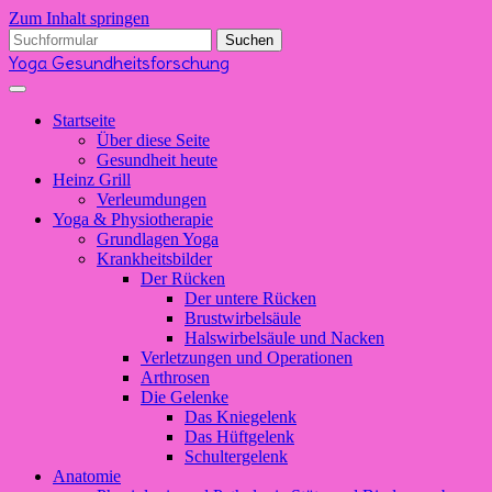
Zum Inhalt springen
Suchen
nach:
Yoga Gesundheitsforschung
Startseite
Über diese Seite
Gesundheit heute
Heinz Grill
Verleumdungen
Yoga & Physiotherapie
Grundlagen Yoga
Krankheitsbilder
Der Rücken
Der untere Rücken
Brustwirbelsäule
Halswirbelsäule und Nacken
Verletzungen und Operationen
Arthrosen
Die Gelenke
Das Kniegelenk
Das Hüftgelenk
Schultergelenk
Anatomie