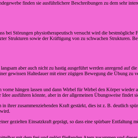
ndegewebe finden sie ausführlichere Beschreibungen zu dem sehr int
ss bei Störungen physiotherapeutisch versucht wird die bestmögliche F
ter Strukturen sowie der Kräftigung von zu schwachen Strukturen. B
langsam aber auch nicht zu hastig ausgeführt werden anregend auf die 
iner gewissen Haltedauer mit einer zügigen Bewegung die Übung zu ve
vorne hängen lassen und dann Wirbel für Wirbel den Körper wieder au
r Idee ausführen könnte, aber in der allgemeinen Übungsweise findet si
in ihrer zusammenziehenden Kraft gestärkt, dies ist z. B. deutlich s
wird.
einer gezielten Einsatzkraft geprägt, so dass eine spürbare Entfaltung
mittelbar mit dem frei und gelöst fließenden Atem zusammen und dieser