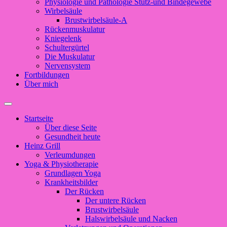
Physiologie und Pathologie Stütz-und Bindegewebe
Wirbelsäule
Brustwirbelsäule-A
Rückenmuskulatur
Kniegelenk
Schultergürtel
Die Muskulatur
Nervensystem
Fortbildungen
Über mich
Suchfeld
ein-/ausblenden
Startseite
Über diese Seite
Gesundheit heute
Heinz Grill
Verleumdungen
Yoga & Physiotherapie
Grundlagen Yoga
Krankheitsbilder
Der Rücken
Der untere Rücken
Brustwirbelsäule
Halswirbelsäule und Nacken