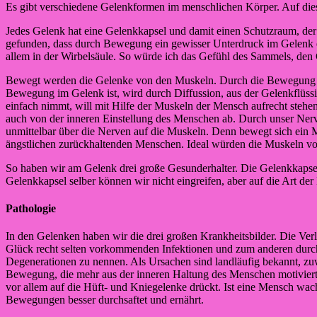
Es gibt verschiedene Gelenkformen im menschlichen Körper. Auf dies
Jedes Gelenk hat eine Gelenkkapsel und damit einen Schutzraum, der
gefunden, dass durch Bewegung ein gewisser Unterdruck im Gelenk 
allem in der Wirbelsäule. So würde ich das Gefühl des Sammels, den
Bewegt werden die Gelenke von den Muskeln. Durch die Bewegung der
Bewegung im Gelenk ist, wird durch Diffussion, aus der Gelenkflüss
einfach nimmt, will mit Hilfe der Muskeln der Mensch aufrecht stehe
auch von der inneren Einstellung des Menschen ab. Durch unser Nerv
unmittelbar über die Nerven auf die Muskeln. Denn bewegt sich ein M
ängstlichen zurückhaltenden Menschen. Ideal würden die Muskeln vom
So haben wir am Gelenk drei große Gesunderhalter. Die Gelenkkapse
Gelenkkapsel selber können wir nicht eingreifen, aber auf die Art de
Pathologie
In den Gelenken haben wir die drei großen Krankheitsbilder. Die Verl
Glück recht selten vorkommenden Infektionen und zum anderen durch 
Degenerationen zu nennen. Als Ursachen sind landläufig bekannt, z
Bewegung, die mehr aus der inneren Haltung des Menschen motiviert i
vor allem auf die Hüft- und Kniegelenke drückt. Ist eine Mensch wach,
Bewegungen besser durchsaftet und ernährt.