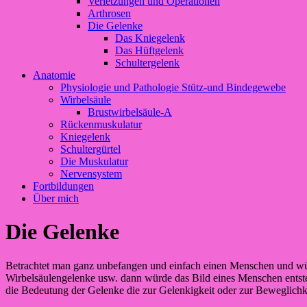
Verletzungen und Operationen
Arthrosen
Die Gelenke
Das Kniegelenk
Das Hüftgelenk
Schultergelenk
Anatomie
Physiologie und Pathologie Stütz-und Bindegewebe
Wirbelsäule
Brustwirbelsäule-A
Rückenmuskulatur
Kniegelenk
Schultergürtel
Die Muskulatur
Nervensystem
Fortbildungen
Über mich
Die Gelenke
Betrachtet man ganz unbefangen und einfach einen Menschen und würde
Wirbelsäulengelenke usw. dann würde das Bild eines Menschen entsteh
die Bedeutung der Gelenke die zur Gelenkigkeit oder zur Beweglichk