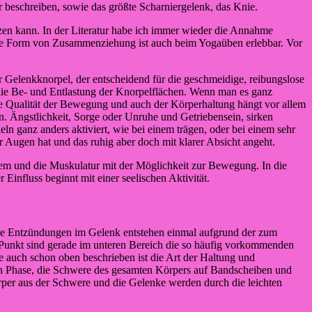
beschreiben, sowie das größte Scharniergelenk, das Knie.
zen kann. In der Literatur habe ich immer wieder die Annahme
se Form von Zusammenziehung ist auch beim Yogaüben erlebbar. Vor
Gelenkknorpel, der entscheidend für die geschmeidige, reibungslose
 die Be- und Entlastung der Knorpelflächen. Wenn man es ganz
Die Qualität der Bewegung und auch der Körperhaltung hängt vor allem
 Ängstlichkeit, Sorge oder Unruhe und Getriebensein, sirken
n ganz anders aktiviert, wie bei einem trägen, oder bei einem sehr
Augen hat und das ruhig aber doch mit klarer Absicht angeht.
em und die Muskulatur mit der Möglichkeit zur Bewegung. In die
influss beginnt mit einer seelischen Aktivität.
. Die Entzündungen im Gelenk entstehen einmal aufgrund der zum
 Punkt sind gerade im unteren Bereich die so häufig vorkommenden
auch schon oben beschrieben ist die Art der Haltung und
iven Phase, die Schwere des gesamten Körpers auf Bandscheiben und
Körper aus der Schwere und die Gelenke werden durch die leichten