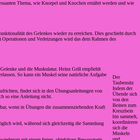
eressanten Thema, wie Knorpel und Knochen ernährt werden und wie
unktionalität des Gelenkes wieder zu erreichen. Dies geschieht durch
ei Operationen und Verletzungen wird das dem Rahmen des
Gelenke und die Muskulatur. Heinz Grill empfiehlt
rlassen. So kann ein Muskel seine natürliche Aufgabe
Der
Taubensitz
Indem der
frichten, findet sich in den Übungsanleitungen von
Übende sich
ch so eine Anleitung nicht.
von den
Beinen zum
pürbar, wenn in Übungen die zusammenziehenden Kraft
Kreuzbein
hin sammelt,
koordinieren
 möglich wird, während sich gleichzeitig die Sammlung
sich die
Muskeln
und
 wiederum mit einem freien, objektiven Bewusstsein.