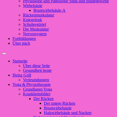
Physiologie und Pathologie Stütz-und Bindegewebe
Wirbelsäule
Brustwirbelsäule-A
Rückenmuskulatur
Kniegelenk
Schultergürtel
Die Muskulatur
Nervensystem
Fortbildungen
Über mich
Suchfeld
ein-/ausblenden
Startseite
Über diese Seite
Gesundheit heute
Heinz Grill
Verleumdungen
Yoga & Physiotherapie
Grundlagen Yoga
Krankheitsbilder
Der Rücken
Der untere Rücken
Brustwirbelsäule
Halswirbelsäule und Nacken