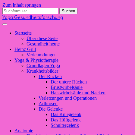
Zum Inhalt springen
Suchen
nach:
Yoga Gesundheitsforschung
Startseite
Über diese Seite
Gesundheit heute
Heinz Grill
Verleumdungen
Yoga & Physiotherapie
Grundlagen Yoga
Krankheitsbilder
Der Rücken
Der untere Rücken
Brustwirbelsäule
Halswirbelsäule und Nacken
Verletzungen und Operationen
Arthrosen
Die Gelenke
Das Kniegelenk
Das Hüftgelenk
Schultergelenk
Anatomie