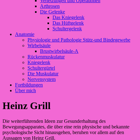
Verletzungen und Operationen
Arthrosen
Die Gelenke
Das Kniegelenk
Das Hüftgelenk
Schultergelenk
Anatomie
Physiologie und Pathologie Stütz-und Bindegewebe
Wirbelsäule
Brustwirbelsäule-A
Rückenmuskulatur
Kniegelenk
Schultergürtel
Die Muskulatur
Nervensystem
Fortbildungen
Über mich
Heinz Grill
Die weiterführenden Ideen zur Gesunderhaltung des
Bewegungsapparates, die über eine rein physische und bekannte
psychologische Sicht hinausgehen, beruhen vor allem auf den
Aussagen von Heinz Grill.