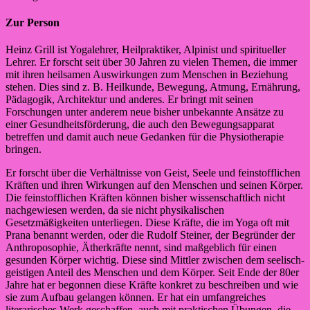
Zur Person
Heinz Grill ist Yogalehrer, Heilpraktiker, Alpinist und spiritueller
Lehrer. Er forscht seit über 30 Jahren zu vielen Themen, die immer
mit ihren heilsamen Auswirkungen zum Menschen in Beziehung
stehen. Dies sind z. B. Heilkunde, Bewegung, Atmung, Ernährung,
Pädagogik, Architektur und anderes. Er bringt mit seinen
Forschungen unter anderem neue bisher unbekannte Ansätze zu
einer Gesundheitsförderung, die auch den Bewegungsapparat
betreffen und damit auch neue Gedanken für die Physiotherapie
bringen.
Er forscht über die Verhältnisse von Geist, Seele und feinstofflichen
Kräften und ihren Wirkungen auf den Menschen und seinen Körper.
Die feinstofflichen Kräften können bisher wissenschaftlich nicht
nachgewiesen werden, da sie nicht physikalischen
Gesetzmäßigkeiten unterliegen. Diese Kräfte, die im Yoga oft mit
Prana benannt werden, oder die Rudolf Steiner, der Begründer der
Anthroposophie, Ätherkräfte nennt, sind maßgeblich für einen
gesunden Körper wichtig. Diese sind Mittler zwischen dem seelisch-
geistigen Anteil des Menschen und dem Körper. Seit Ende der 80er
Jahre hat er begonnen diese Kräfte konkret zu beschreiben und wie
sie zum Aufbau gelangen können. Er hat ein umfangreiches
literarisches Werk geschaffen, auch mit praktischen Übungen, die