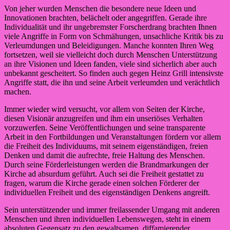
Von jeher wurden Menschen die besondere neue Ideen und
Innovationen brachten, belächelt oder angegriffen. Gerade ihre
Individualität und ihr ungebremster Forscherdrang brachten Ihnen
viele Angriffe in Form von Schmähungen, unsachliche Kritik bis zu
Verleumdungen und Beleidigungen. Manche konnten Ihren Weg
fortsetzen, weil sie vielleicht doch durch Menschen Unterstützung
an ihre Visionen und Ideen fanden, viele sind sicherlich aber auch
unbekannt gescheitert. So finden auch gegen Heinz Grill intensivste
Angriffe statt, die ihn und seine Arbeit verleumden und verächtlich
machen.
Immer wieder wird versucht, vor allem von Seiten der Kirche,
diesen Visionär anzugreifen und ihm ein unseriöses Verhalten
vorzuwerfen. Seine Veröffentlichungen und seine transparente
Arbeit in den Fortbildungen und Veranstaltungen fördern vor allem
die Freiheit des Individuums, mit seinem eigenständigen, freien
Denken und damit die aufrechte, freie Haltung des Menschen.
Durch seine Förderleistungen werden die Brandmarkungen der
Kirche ad absurdum geführt. Auch sei die Freiheit gestattet zu
fragen, warum die Kirche gerade einen solchen Förderer der
individuellen Freiheit und des eigenständigen Denkens angreift.
Sein unterstützender und immer freilassender Umgang mit anderen
Menschen und ihren individuellen Lebenswegen, steht in einem
absoluten Gegensatz zu den gewaltsamen, diffamierender