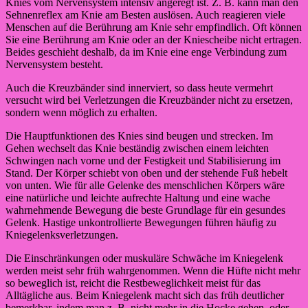
Knies vom Nervensystem intensiv angeregt ist. Z. B. kann man den
Sehnenreflex am Knie am Besten auslösen. Auch reagieren viele
Menschen auf die Berührung am Knie sehr empfindlich. Oft können
Sie eine Berührung am Knie oder an der Kniescheibe nicht ertragen.
Beides geschieht deshalb, da im Knie eine enge Verbindung zum
Nervensystem besteht.
Auch die Kreuzbänder sind innerviert, so dass heute vermehrt
versucht wird bei Verletzungen die Kreuzbänder nicht zu ersetzen,
sondern wenn möglich zu erhalten.
Die Hauptfunktionen des Knies sind beugen und strecken. Im
Gehen wechselt das Knie beständig zwischen einem leichten
Schwingen nach vorne und der Festigkeit und Stabilisierung im
Stand. Der Körper schiebt von oben und der stehende Fuß hebelt
von unten. Wie für alle Gelenke des menschlichen Körpers wäre
eine natürliche und leichte aufrechte Haltung und eine wache
wahrnehmende Bewegung die beste Grundlage für ein gesundes
Gelenk. Hastige unkontrollierte Bewegungen führen häufig zu
Kniegelenksverletzungen.
Die Einschränkungen oder muskuläre Schwäche im Kniegelenk
werden meist sehr früh wahrgenommen. Wenn die Hüfte nicht mehr
so beweglich ist, reicht die Restbeweglichkeit meist für das
Alltägliche aus. Beim Kniegelenk macht sich das früh deutlicher
bemerkbar, indem man z. B. nicht mehr in die Hocke gehen, oder