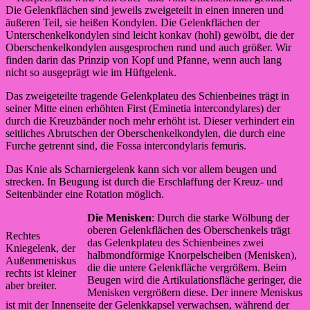
Die Gelenkflächen sind jeweils zweigeteilt in einen inneren und
äußeren Teil, sie heißen Kondylen. Die Gelenkflächen der
Unterschenkelkondylen sind leicht konkav (hohl) gewölbt, die der
Oberschenkelkondylen ausgesprochen rund und auch größer. Wir
finden darin das Prinzip von Kopf und Pfanne, wenn auch lang
nicht so ausgeprägt wie im Hüftgelenk.
Das zweigeteilte tragende Gelenkplateu des Schienbeines trägt in
seiner Mitte einen erhöhten First (Eminetia intercondylares) der
durch die Kreuzbänder noch mehr erhöht ist. Dieser verhindert ein
seitliches Abrutschen der Oberschenkelkondylen, die durch eine
Furche getrennt sind, die Fossa intercondylaris femuris.
Das Knie als Scharniergelenk kann sich vor allem beugen und
strecken. In Beugung ist durch die Erschlaffung der Kreuz- und
Seitenbänder eine Rotation möglich.
Die Menisken
: Durch die starke Wölbung der
oberen Gelenkflächen des Oberschenkels trägt
Rechtes
das Gelenkplateu des Schienbeines zwei
Kniegelenk, der
halbmondförmige Knorpelscheiben (Menisken),
Außenmeniskus
die die untere Gelenkfläche vergrößern. Beim
rechts ist kleiner
Beugen wird die Artikulationsfläche geringer, die
aber breiter.
Menisken vergrößern diese. Der innere Meniskus
ist mit der Innenseite der Gelenkkapsel verwachsen, während der