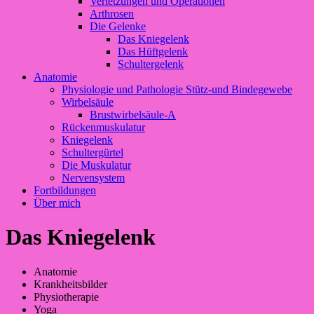
Verletzungen und Operationen
Arthrosen
Die Gelenke
Das Kniegelenk
Das Hüftgelenk
Schultergelenk
Anatomie
Physiologie und Pathologie Stütz-und Bindegewebe
Wirbelsäule
Brustwirbelsäule-A
Rückenmuskulatur
Kniegelenk
Schultergürtel
Die Muskulatur
Nervensystem
Fortbildungen
Über mich
Das Kniegelenk
Anatomie
Krankheitsbilder
Physiotherapie
Yoga