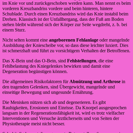
im Knie vor und zurückgeschoben werden kann. Man nennt es beim
vorderen Kreuzbandriss vordere und beim hinteren, hintere
Schublade. Durch einen Kreuzbandriss wird das Knie instabil beim
Drehen. Klassisch ist der Unfallhergang, dass der Fuß am Boden
stehen bleibt während sich der Körper zur Seite wegdreht, z. b. bei
einem Sturz.
Nicht selten kommt eine
angeborenen Fehlanlage
oder mangelnde
Ausbildung der Kniescheibe vor, so dass diese leichter luxiert. Dies
ist schmerzhaft und führt zu vorsichtigem Verhalten der Betroffenen.
Das X-Bein und das O-Bein, sind
Fehlstellungen
, die eine
Fehlbelastung des Kniegelenkes bewirken und damit eine
Degeneration begünstigen können.
Die allgemeinen Risikofaktoren für
Abnützung und Arthrose
in
den tragenden Gelenken, sind Übergewicht, mangelnde und
einseitige Bewegung und ungesunde Ernährung.
Die Menisken nützen sich ab und degenerieren. Es gibt
Rauhigkeiten, Erosionen und Einrisse. Da Knorpel ausgesprochen
langsam in der Regenerationsfähigkeit ist, wird es trotz vielfacher
Interventionen und Versuche ärztlicherseits und von Seiten der
Physiotherapie meist nicht besser.