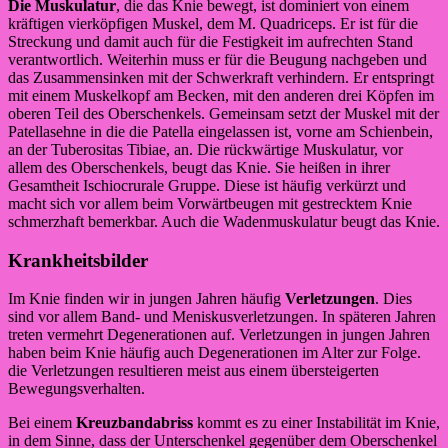
Die Muskulatur
, die das Knie bewegt, ist dominiert von einem
kräftigen vierköpfigen Muskel, dem M. Quadriceps. Er ist für die
Streckung und damit auch für die Festigkeit im aufrechten Stand
verantwortlich. Weiterhin muss er für die Beugung nachgeben und
das Zusammensinken mit der Schwerkraft verhindern. Er entspringt
mit einem Muskelkopf am Becken, mit den anderen drei Köpfen im
oberen Teil des Oberschenkels. Gemeinsam setzt der Muskel mit der
Patellasehne in die die Patella eingelassen ist, vorne am Schienbein,
an der Tuberositas Tibiae, an. Die rückwärtige Muskulatur, vor
allem des Oberschenkels, beugt das Knie. Sie heißen in ihrer
Gesamtheit Ischiocrurale Gruppe. Diese ist häufig verkürzt und
macht sich vor allem beim Vorwärtbeugen mit gestrecktem Knie
schmerzhaft bemerkbar. Auch die Wadenmuskulatur beugt das Knie.
Krankheitsbilder
Im Knie finden wir in jungen Jahren häufig
Verletzungen
. Dies
sind vor allem Band- und Meniskusverletzungen. In späteren Jahren
treten vermehrt Degenerationen auf. Verletzungen in jungen Jahren
haben beim Knie häufig auch Degenerationen im Alter zur Folge.
die Verletzungen resultieren meist aus einem übersteigerten
Bewegungsverhalten.
Bei einem
Kreuzbandabriss
kommt es zu einer Instabilität im Knie,
in dem Sinne, dass der Unterschenkel gegenüber dem Oberschenkel