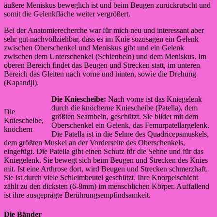
äußere Meniskus beweglich ist und beim Beugen zurückrutscht und
somit die Gelenkfläche weiter vergrößert.
Bei der Anatomierecherche war für mich neu und interessant aber
sehr gut nachvollziehbar, dass es im Knie sozusagen ein Gelenk
zwischen Oberschenkel und Meniskus gibt und ein Gelenk
zwischen dem Unterschenkel (Schienbein) und dem Meniskus. Im
oberen Bereich findet das Beugen und Strecken statt, im unteren
Bereich das Gleiten nach vorne und hinten, sowie die Drehung
(Kapandji).
Die Kniescheibe:
Nach vorne ist das Kniegelenk
durch die knöcherne Kniescheibe (Patella), dem
Die
größten Seambein, geschützt. Sie bildet mit dem
Kniescheibe,
Oberschenkel ein Gelenk, das Femurpatellargelenk.
knöchern
Die Patella ist in die Sehne des Quadricepsmuskels,
dem größten Muskel an der Vorderseite des Oberschenkels,
eingefügt. Die Patella gibt einen Schutz für die Sehne und für das
Kniegelenk. Sie bewegt sich beim Beugen und Strecken des Knies
mit. Ist eine Arthrose dort, wird Beugen und Strecken schmerzhaft.
Sie ist durch viele Schleimbeutel geschützt. Ihre Knorpelschicht
zählt zu den dicksten (6-8mm) im menschlichen Körper. Auffallend
ist ihre ausgeprägte Berührungsempfindsamkeit.
Die Bänder