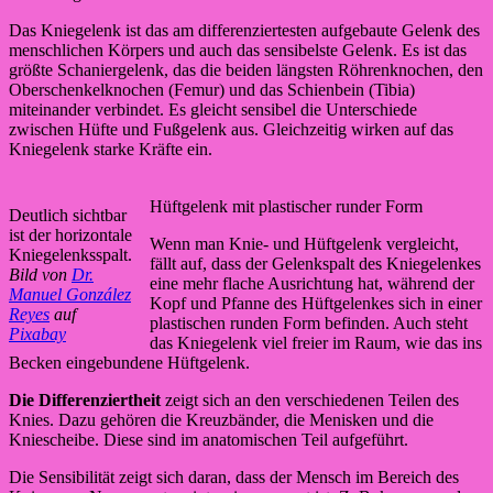
Das Kniegelenk ist das am differenziertesten aufgebaute Gelenk des
menschlichen Körpers und auch das sensibelste Gelenk. Es ist das
größte Schaniergelenk, das die beiden längsten Röhrenknochen, den
Oberschenkelknochen (Femur) und das Schienbein (Tibia)
miteinander verbindet. Es gleicht sensibel die Unterschiede
zwischen Hüfte und Fußgelenk aus. Gleichzeitig wirken auf das
Kniegelenk starke Kräfte ein.
Hüftgelenk mit plastischer runder Form
Deutlich sichtbar
ist der horizontale
Wenn man Knie- und Hüftgelenk vergleicht,
Kniegelenksspalt.
fällt auf, dass der Gelenkspalt des Kniegelenkes
Bild von
Dr.
eine mehr flache Ausrichtung hat, während der
Manuel González
Kopf und Pfanne des Hüftgelenkes sich in einer
Reyes
auf
plastischen runden Form befinden. Auch steht
Pixabay
das Kniegelenk viel freier im Raum, wie das ins
Becken eingebundene Hüftgelenk.
Die Differenziertheit
zeigt sich an den verschiedenen Teilen des
Knies. Dazu gehören die Kreuzbänder, die Menisken und die
Kniescheibe. Diese sind im anatomischen Teil aufgeführt.
Die Sensibilität zeigt sich daran, dass der Mensch im Bereich des