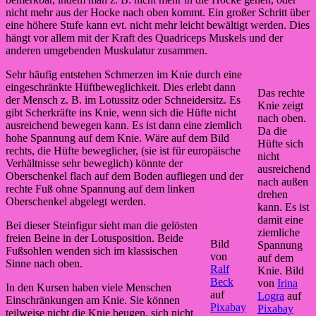
nicht mehr aus der Hocke nach oben kommt. Ein großer Schritt über
eine höhere Stufe kann evt. nicht mehr leicht bewältigt werden. Dies
hängt vor allem mit der Kraft des Quadriceps Muskels und der
anderen umgebenden Muskulatur zusammen.
Sehr häufig entstehen Schmerzen im Knie durch eine
eingeschränkte Hüftbeweglichkeit. Dies erlebt dann
Das rechte
der Mensch z. B. im Lotussitz oder Schneidersitz. Es
Knie zeigt
gibt Scherkräfte ins Knie, wenn sich die Hüfte nicht
nach oben.
ausreichend bewegen kann. Es ist dann eine ziemlich
Da die
hohe Spannung auf dem Knie. Wäre auf dem Bild
Hüfte sich
rechts, die Hüfte beweglicher, (sie ist für europäische
nicht
Verhältnisse sehr beweglich) könnte der
ausreichend
Oberschenkel flach auf dem Boden aufliegen und der
nach außen
rechte Fuß ohne Spannung auf dem linken
drehen
Oberschenkel abgelegt werden.
kann. Es ist
damit eine
Bei dieser Steinfigur sieht man die gelösten
ziemliche
freien Beine in der Lotusposition. Beide
Bild
Spannung
Fußsohlen wenden sich im klassischen
von
auf dem
Sinne nach oben.
Ralf
Knie. Bild
Beck
von
Irina
In den Kursen haben viele Menschen
auf
Logra
auf
Einschränkungen am Knie. Sie können
Pixabay
Pixabay
teilweise nicht die Knie beugen, sich nicht