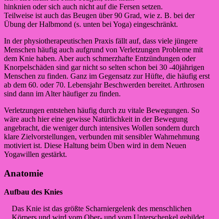
hinknien oder sich auch nicht auf die Fersen setzen.
Teilweise ist auch das Beugen über 90 Grad, wie z. B. bei der
Übung der Halbmond (s. unten bei Yoga) eingeschränkt.
In der physiotherapeutischen Praxis fällt auf, dass viele jüngere
Menschen häufig auch aufgrund von Verletzungen Probleme mit
dem Knie haben. Aber auch schmerzhafte Entzündungen oder
Knorpelschäden sind gar nicht so selten schon bei 30 -40jährigen
Menschen zu finden. Ganz im Gegensatz zur Hüfte, die häufig erst
ab dem 60. oder 70. Lebensjahr Beschwerden bereitet. Arthrosen
sind dann im Alter häufiger zu finden.
Verletzungen entstehen häufig durch zu vitale Bewegungen. So
wäre auch hier eine gewisse Natürlichkeit in der Bewegung
angebracht, die weniger durch intensives Wollen sondern durch
klare Zielvorstellungen, verbunden mit sensibler Wahrnehmung
motiviert ist. Diese Haltung beim Üben wird in dem Neuen
Yogawillen gestärkt.
Anatomie
Aufbau des Knies
Das Knie ist das größte Scharniergelenk des menschlichen
Körpers und wird vom Ober- und vom Unterschenkel gebildet.