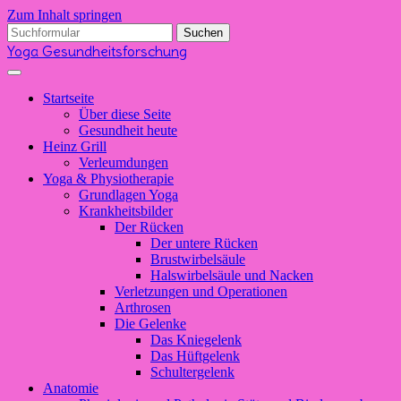
Zum Inhalt springen
Suchen
nach:
Yoga Gesundheitsforschung
Startseite
Über diese Seite
Gesundheit heute
Heinz Grill
Verleumdungen
Yoga & Physiotherapie
Grundlagen Yoga
Krankheitsbilder
Der Rücken
Der untere Rücken
Brustwirbelsäule
Halswirbelsäule und Nacken
Verletzungen und Operationen
Arthrosen
Die Gelenke
Das Kniegelenk
Das Hüftgelenk
Schultergelenk
Anatomie