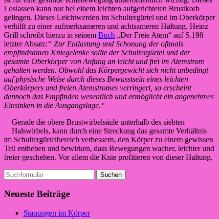
Loslassen kann nur bei einem leichten aufgerichteten Brustkorb
gelingen. Dieses Leichtwerden im Schultergürtel und im Oberkörper
verhilft zu einer aufmerksameren und achtsameren Haltung. Heinz
Grill schreibt hierzu in seinem
Buch
„Der Freie Atem“ auf S.198
letzter Absatz:
“ Zur Entlastung und Schonung der oftmals
empfindsamen Kniegelenke sollte der Schultergürtel und der
gesamte Oberkörper von Anfang an leicht und frei im Atemstrom
gehalten werden. Obwohl das Körpergewicht sich nicht unbedingt
auf physische Weise durch dieses Bewusstsein eines leichten
Oberkörpers und freien Atemstromes verringert, so erscheint
dennoch das Empfinden wesentlich und ermöglicht ein angenehmes
Einsinken in die Ausgangslage.“
Gerade die obere Brustwirbelsäule unterhalb des siebten
Halswirbels, kann durch eine Streckung das gesamte Verhältnis
im Schultergürtelbereich verbessern, den Körper zu einem gewissen
Teil entheben und bewirken, dass Bewegungen wacher, leichter und
freier geschehen. Vor allem die Knie profitieren von dieser Haltung.
Suchen
nach:
Neueste Beiträge
Stauungen im Körper