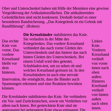
Ober und Unterschenkel haben mit Hilfe der Menisken eine gewisse
Vergrößerung der Artikulationsflächen. Die artikulierenden
Gelenkflächen sind nicht konkruent. Deshalb bedarf es einer
besonderen Bandsicherung. „Das Kniegelenk ist ein Gelenk mit
Bandführung“. (Rohen)
Die Kreuzbänder
stabilisieren das Knie.
Sie verlaufen in der Mitte des
Das rechte
Linkes
Kniegelenkes. Das vordere Kreuzband
Knie von
Knie.
verhindert das nach vorne Gleiten des
vorne. Das
Vorderes
Unterschenkels und das hintere das nach
vordere
Kreuzband
hinten Gleiten des Unterschenkels. Bei
Kreuzband
verläuft
einem Unfall wird dies getestet,
bleibt vor
von vorne
Schubladen-test, um zu sehen ob und
dem
innen nach
welches Kreuzband gerissen ist. In den
hinteren.
oben
Kreuzbändern ist auch eine nervale
außen.
Innervation, die ermöglicht, dass die Bänder auch
Hinteres
Spannungen erkennen und eine Reaktion bewirken
Krezband
können.
verläuft
von hinten
Die Kreubänder stabilisieren das Knie. Sie verhindern
außen
ein Vor- und Zurückrutschen, sowie ein Verdrehen vor
nach oben
allem nach Innen. Bei gestrecktem Knie sind sie
innen.
angespannt bei gebeugtem Knie etwas entspannt. Die