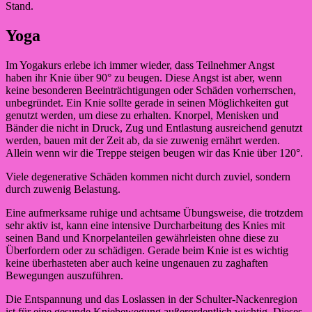
Stand.
Yoga
Im Yogakurs erlebe ich immer wieder, dass Teilnehmer Angst
haben ihr Knie über 90° zu beugen. Diese Angst ist aber, wenn
keine besonderen Beeinträchtigungen oder Schäden vorherrschen,
unbegründet. Ein Knie sollte gerade in seinen Möglichkeiten gut
genutzt werden, um diese zu erhalten. Knorpel, Menisken und
Bänder die nicht in Druck, Zug und Entlastung ausreichend genutzt
werden, bauen mit der Zeit ab, da sie zuwenig ernährt werden.
Allein wenn wir die Treppe steigen beugen wir das Knie über 120°.
Viele degenerative Schäden kommen nicht durch zuviel, sondern
durch zuwenig Belastung.
Eine aufmerksame ruhige und achtsame Übungsweise, die trotzdem
sehr aktiv ist, kann eine intensive Durcharbeitung des Knies mit
seinen Band und Knorpelanteilen gewährleisten ohne diese zu
Überfordern oder zu schädigen. Gerade beim Knie ist es wichtig
keine überhasteten aber auch keine ungenauen zu zaghaften
Bewegungen auszuführen.
Die Entspannung und das Loslassen in der Schulter-Nackenregion
ist für eine gesunde Kniebewegung außerordentlich wichtig. Dieses