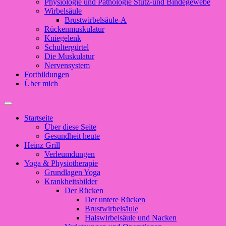
Physiologie und Pathologie Stütz-und Bindegewebe
Wirbelsäule
Brustwirbelsäule-A
Rückenmuskulatur
Kniegelenk
Schultergürtel
Die Muskulatur
Nervensystem
Fortbildungen
Über mich
Suchfeld
ein-/ausblenden
Startseite
Über diese Seite
Gesundheit heute
Heinz Grill
Verleumdungen
Yoga & Physiotherapie
Grundlagen Yoga
Krankheitsbilder
Der Rücken
Der untere Rücken
Brustwirbelsäule
Halswirbelsäule und Nacken