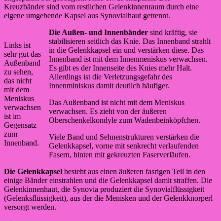
Kreuzbänder sind vom restlichen Gelenkinnenraum durch eine
eigene umgebende Kapsel aus Synovialhaut getrennt.
Die Außen- und Innenbänder
sind kräftig, sie
stabilisieren seitlich das Knie. Das Innenband strahlt
Links ist
in die Gelenkkapsel ein und verstärken diese. Das
sehr gut das
Innenband ist mit dem Innenmeniskus verwachsen.
Außenband
Es gibt es der Innenseite des Knies mehr Halt.
zu sehen,
Allerdings ist die Verletzungsgefahr des
das nicht
Innenminiskus damit deutlich häufiger.
mit dem
Meniskus
Das Außenband ist nicht mit dem Meniskus
verwachsen
verwachsen. Es zieht von der äußeren
ist im
Oberschenkelkondyle zum Wadenbeinköpfchen.
Gegensatz
zum
Viele Band und Sehnenstrukturen verstärken die
Innenband.
Gelenkkapsel, vorne mit senkrecht verlaufenden
Fasern, hinten mit gekreuzten Faserverläufen.
Die Gelenkkapsel
besteht aus einen äußeren fasrigen Teil in den
einige Bänder einstrahlen und die Gelenkkapsel damit straffen. Die
Gelenkinnenhaut, die Synovia produziert die Synovialflüssigkeit
(Gelenksflüssigkeit), aus der die Menisken und der Gelenkknorperl
versorgt werden.