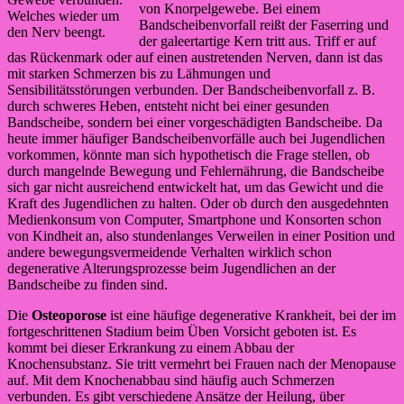
von Knorpelgewebe. Bei einem
Welches wieder um
Bandscheibenvorfall reißt der Faserring und
den Nerv beengt.
der galeertartige Kern tritt aus. Triff er auf
das Rückenmark oder auf einen austretenden Nerven, dann ist das
mit starken Schmerzen bis zu Lähmungen und
Sensibilitätsstörungen verbunden. Der Bandscheibenvorfall z. B.
durch schweres Heben, entsteht nicht bei einer gesunden
Bandscheibe, sondern bei einer vorgeschädigten Bandscheibe. Da
heute immer häufiger Bandscheibenvorfälle auch bei Jugendlichen
vorkommen, könnte man sich hypothetisch die Frage stellen, ob
durch mangelnde Bewegung und Fehlernährung, die Bandscheibe
sich gar nicht ausreichend entwickelt hat, um das Gewicht und die
Kraft des Jugendlichen zu halten. Oder ob durch den ausgedehnten
Medienkonsum von Computer, Smartphone und Konsorten schon
von Kindheit an, also stundenlanges Verweilen in einer Position und
andere bewegungsvermeidende Verhalten wirklich schon
degenerative Alterungsprozesse beim Jugendlichen an der
Bandscheibe zu finden sind.
Die
Osteoporose
ist eine häufige degenerative Krankheit, bei der im
fortgeschrittenen Stadium beim Üben Vorsicht geboten ist. Es
kommt bei dieser Erkrankung zu einem Abbau der
Knochensubstanz. Sie tritt vermehrt bei Frauen nach der Menopause
auf. Mit dem Knochenabbau sind häufig auch Schmerzen
verbunden. Es gibt verschiedene Ansätze der Heilung, über