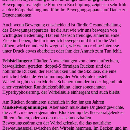
Bewegung aus. Jegliche Form von Erschöpfung zeigt sich sehr früh
an der Körperhaltung und führt im Bewegungsapparat auf Dauer zu
Degenerationen.
Auch wenn Bewegung entscheidend ist für die Gesunderhaltung
des Bewegungsapparates, ist die Art wie wir uns bewegen von
wichtigster Bedeutung. Hat ein Mensch freudige, sinnerfüllende
Ziele im Leben, die ihn innerlich bewegen und ihn für die Welt
öffnen, wird er anderst bewegt sein, wie wenn er ohne Interesse
unter Druck etwas abarbeitet oder ihm der Antrieb zum Tun fehlt.
Fehlstellungen:
Häufige Abweichungen von einem aufrechten,
beweglichen, geraden, doppel-S förmigen Rücken sind der
hohlrunde Rücken, der Flachrücken und die Skoliose, die eine
seitliche bleibende Verkrümmung der Wirbelsäule darstellt.
Weiterhin gibt es den Morbus Scheuermann der in der Jugend mit
einer verstärkten Rundrückenbildung, einer sogenannten
Hyperkyphosierung, der Wirbelsäule einhergeht und auch bleibt.
Am Rücken dominieren sicherlich in den jungen Jahren
Muskelverspannungen
. Aber auch muskuläre Ungleichgewichte,
die z. B. zu einer sogenannten Blockierung des Ileosakralgelenkes
führen können, oder zu den meist schmerzhaften
Bewegungsstörungen der Wirbelgelenke, die das natürliche
Bewegungsspiel zwischen den Wirbeln hemmen. Im Becken und im