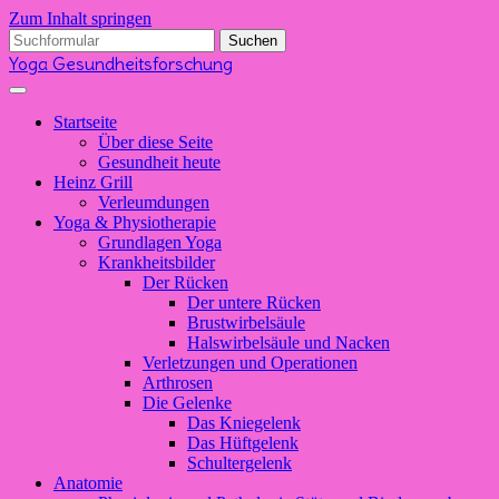
Zum Inhalt springen
Suchen
nach:
Yoga Gesundheitsforschung
Startseite
Über diese Seite
Gesundheit heute
Heinz Grill
Verleumdungen
Yoga & Physiotherapie
Grundlagen Yoga
Krankheitsbilder
Der Rücken
Der untere Rücken
Brustwirbelsäule
Halswirbelsäule und Nacken
Verletzungen und Operationen
Arthrosen
Die Gelenke
Das Kniegelenk
Das Hüftgelenk
Schultergelenk
Anatomie