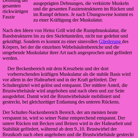
Dehnung der
ausgeprägten Dehnungen, die verkürzte Muskeln
gesamten
und die gesamten Faszienstrukturen im Rücken und
rückwärtigen
im Rumpf dehnen. Je nach Übungsweise kommt es
Faszie
zu einer Kräftigung der Muskulatur.
Nach den Ideen von Heinz Grill wird die Rumpfmuskulatur, die
Bandstrukturen bis zu den Skelettanteilen, nicht nur gedehnt und
gekräftigt. Sondern es kommt zu einer sinnvollen
Gliederung
des
Körpers, bei der die einzelnen Wirbelsäulenbereiche und die
umgebende Muskulatur ihrer Art nach angesprochen und gefördert
werden.
Der Beckenbereich mit dem Kreuzbein und der dort
vorherrschenden kräftigen Muskulatur als die stabile Basis wird
vor allem in der Haltearbeit und in der Kraft gefördert. Der
Schultergürtel wird gelöst und entspannt. Der mittlere Anteil, die
Brustwirbelsäule wird angehoben und nach oben und zur Seite
ausgedehnt. Damit wird die Brustwirbelsäule mobilisiert und
gestreckt, bei gleichzeitiger Entlastung des unteren Rückens.
Der Schulter-Nackenbereich Bereich, der am meisten heute
verspannt ist, wird so seiner Natur entsprechend entspannt. Der
untere Rücken mit Becken und Beinen wird in der Haltearbeit und
Stabilität gefördert, während ab dem 9.,10. Brustwirbel der
Brustkorb nach oben angehoben und die Brustwirbelsäule gestreckt