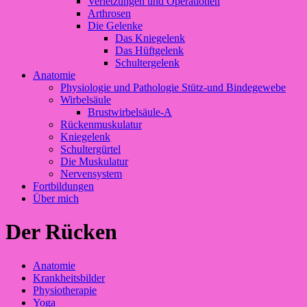
Verletzungen und Operationen
Arthrosen
Die Gelenke
Das Kniegelenk
Das Hüftgelenk
Schultergelenk
Anatomie
Physiologie und Pathologie Stütz-und Bindegewebe
Wirbelsäule
Brustwirbelsäule-A
Rückenmuskulatur
Kniegelenk
Schultergürtel
Die Muskulatur
Nervensystem
Fortbildungen
Über mich
Der Rücken
Anatomie
Krankheitsbilder
Physiotherapie
Yoga