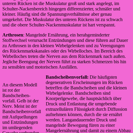
unteren Rücken ist die Muskulatur groß und stark angelegt, im
Schulter-Nackenbereich hingegen differenzierter, schmäler und
kleiner. Häufig sind die Spannungsverhältnisse aber genau
umgekehrt. Die Muskulatur des unteren Rückens ist zu schwach
und die obere Schulter-Nackenmuskulatur ist hart verspannt.
Arthrosen
: Mangelnde Ernährung, ein herabgeminderter
Stoffwechsel verursacht Entzündungen und diese führen auf Dauer
zu Arthrosen in den kleinen Wirbelgelenken und zu Verengungen
des Rückenmarkskanales oder des Wirbelloches. Im Bereich des
Wirbelloches treten die Nerven aus dem Rückenmark nach außen.
Jegliche Beengung der Nerven führt zu starken Schmerzen bis hin
zu sensiblen und motorischen Ausfällen.
Bandscheibenvorfall:
Die häufigsten
degenerativen Erscheinungen im Rücken
An diesem Modell
betreffen die Bandscheiben und die kleinen
ist rot der
Wirbelgelenke. Bandscheiben sind
Bandscheiben-
Knorperlgewebe, die hauptsächlich über
vorfall. Gelb ist der
Druck und Entlastung die umgebende
Nerv. Meist ist der
extrazellulären Flüssigkeit durch Diffussion
Bandscheibenvorfall
aufnehmen können, durch die sie ernährt
mit Aufquellungen
werden. Langandauernder Druck und
und Entzündungen
mangelnde Bewegung füren zu einer
im umliegenden
Mangelernährung und damit zu einem Abbau
Gewebe verbunden.