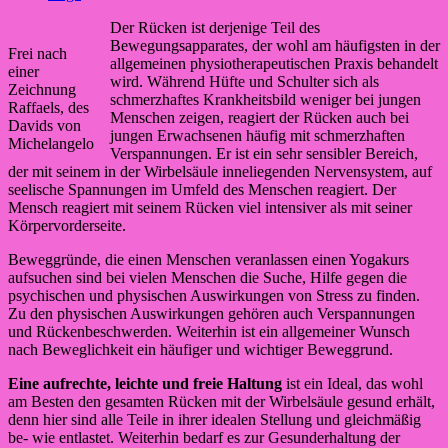
Der Rücken ist derjenige Teil des
Bewegungsapparates, der wohl am häufigsten in der
Frei nach
allgemeinen physiotherapeutischen Praxis behandelt
einer
wird. Während Hüfte und Schulter sich als
Zeichnung
schmerzhaftes Krankheitsbild weniger bei jungen
Raffaels, des
Menschen zeigen, reagiert der Rücken auch bei
Davids von
jungen Erwachsenen häufig mit schmerzhaften
Michelangelo
Verspannungen. Er ist ein sehr sensibler Bereich,
der mit seinem in der Wirbelsäule inneliegenden Nervensystem, auf
seelische Spannungen im Umfeld des Menschen reagiert. Der
Mensch reagiert mit seinem Rücken viel intensiver als mit seiner
Körpervorderseite.
Beweggründe, die einen Menschen veranlassen einen Yogakurs
aufsuchen sind bei vielen Menschen die Suche, Hilfe gegen die
psychischen und physischen Auswirkungen von Stress zu finden.
Zu den physischen Auswirkungen gehören auch Verspannungen
und Rückenbeschwerden. Weiterhin ist ein allgemeiner Wunsch
nach Beweglichkeit ein häufiger und wichtiger Beweggrund.
Eine aufrechte, leichte und freie Haltung
ist ein Ideal, das wohl
am Besten den gesamten Rücken mit der Wirbelsäule gesund erhält,
denn hier sind alle Teile in ihrer idealen Stellung und gleichmäßig
be- wie entlastet. Weiterhin bedarf es zur Gesunderhaltung der