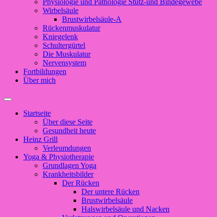
Physiologie und Pathologie Stütz-und Bindegewebe
Wirbelsäule
Brustwirbelsäule-A
Rückenmuskulatur
Kniegelenk
Schultergürtel
Die Muskulatur
Nervensystem
Fortbildungen
Über mich
Suchfeld
ein-/ausblenden
Startseite
Über diese Seite
Gesundheit heute
Heinz Grill
Verleumdungen
Yoga & Physiotherapie
Grundlagen Yoga
Krankheitsbilder
Der Rücken
Der untere Rücken
Brustwirbelsäule
Halswirbelsäule und Nacken