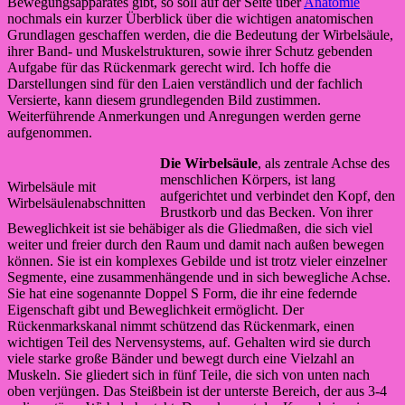
Bewegungsapparates gibt, so soll auf der Seite über
Anatomie
nochmals ein kurzer Überblick über die wichtigen anatomischen
Grundlagen geschaffen werden, die die Bedeutung der Wirbelsäule,
ihrer Band- und Muskelstrukturen, sowie ihrer Schutz gebenden
Aufgabe für das Rückenmark gerecht wird. Ich hoffe die
Darstellungen sind für den Laien verständlich und der fachlich
Versierte, kann diesem grundlegenden Bild zustimmen.
Weiterführende Anmerkungen und Anregungen werden gerne
aufgenommen.
Die Wirbelsäule
, als zentrale Achse des
menschlichen Körpers, ist lang
Wirbelsäule mit
aufgerichtet und verbindet den Kopf, den
Wirbelsäulenabschnitten
Brustkorb und das Becken. Von ihrer
Beweglichkeit ist sie behäbiger als die Gliedmaßen, die sich viel
weiter und freier durch den Raum und damit nach außen bewegen
können. Sie ist ein komplexes Gebilde und ist trotz vieler einzelner
Segmente, eine zusammenhängende und in sich bewegliche Achse.
Sie hat eine sogenannte Doppel S Form, die ihr eine federnde
Eigenschaft gibt und Beweglichkeit ermöglicht. Der
Rückenmarkskanal nimmt schützend das Rückenmark, einen
wichtigen Teil des Nervensystems, auf. Gehalten wird sie durch
viele starke große Bänder und bewegt durch eine Vielzahl an
Muskeln. Sie gliedert sich in fünf Teile, die sich von unten nach
oben verjüngen. Das Steißbein ist der unterste Bereich, der aus 3-4