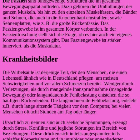
Die Faszien
sind bindgewebige Strukturen die im gesamten
Bewegungsapparat auftreten. Dazu gehören die Umhüllungen der
ganzen Muskeln, bis hin zu den einzelnen Muskelfasern, die Bänder
und Sehnen, die auch in die Knochenhaut einstrahlen, sowie
Sehnenplatten, wie z. B. die große Rückenfaszie. Das
Fasziengewebe ist im gesamten Körper verbunden. In der
Faszienforschung stellt sich die Frage, ob es hier auch ein eigenes
Kommunikationssystem gibt. Das Fasziengewebe ist stärker
innerviert, als die Muskulatur.
Krankheitsbilder
Die Wirbelsäule ist derjenige Teil, der den Menschen, die einen
Lebensstil ähnlich wie in Deutschland pflegen, am meisten
Schwierigkeiten und vor allem Schmerzen bereitet. Weniger durch
Verletzungen, als durch mangelnde Inanspruchnahme (mangelnde
Bewegung) oder langandauernde Fehlbelastung entstehen die so
häufigen Rückenleiden. Die langandauernde Fehlbelastung, entsteht
z.B. durch lange sitzende Tätigkeit vor dem Computer, bei vielen
Menschen oft acht Stunden am Tag oder länger.
Ursächlich zu nennen sind auch seelische Spannungen, erzeugt
durch Stress, Konflikte und jegliche Störungen im Bereich von
Beziehungen. Diese drücken sich in teils angespannter, teils
schlaffer Körperhaltung und in unruhiger oder ungegliederter