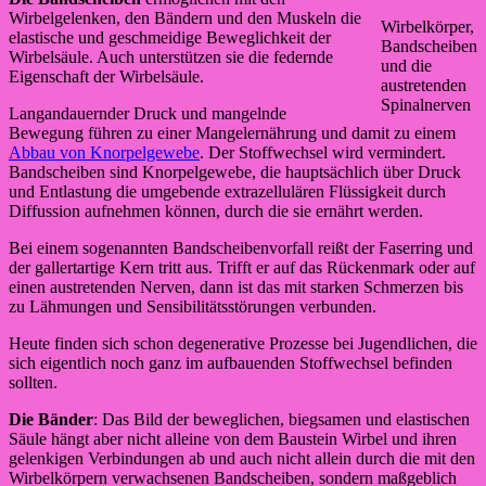
Wirbelgelenken, den Bändern und den Muskeln die
Wirbelkörper,
elastische und geschmeidige Beweglichkeit der
Bandscheiben
Wirbelsäule. Auch unterstützen sie die federnde
und die
Eigenschaft der Wirbelsäule.
austretenden
Spinalnerven
Langandauernder Druck und mangelnde
Bewegung führen zu einer Mangelernährung und damit zu einem
Abbau von Knorpelgewebe
. Der Stoffwechsel wird vermindert.
Bandscheiben sind Knorpelgewebe, die hauptsächlich über Druck
und Entlastung die umgebende extrazellulären Flüssigkeit durch
Diffussion aufnehmen können, durch die sie ernährt werden.
Bei einem sogenannten Bandscheibenvorfall reißt der Faserring und
der gallertartige Kern tritt aus. Trifft er auf das Rückenmark oder auf
einen austretenden Nerven, dann ist das mit starken Schmerzen bis
zu Lähmungen und Sensibilitätsstörungen verbunden.
Heute finden sich schon degenerative Prozesse bei Jugendlichen, die
sich eigentlich noch ganz im aufbauenden Stoffwechsel befinden
sollten.
Die Bänder
: Das Bild der beweglichen, biegsamen und elastischen
Säule hängt aber nicht alleine von dem Baustein Wirbel und ihren
gelenkigen Verbindungen ab und auch nicht allein durch die mit den
Wirbelkörpern verwachsenen Bandscheiben, sondern maßgeblich