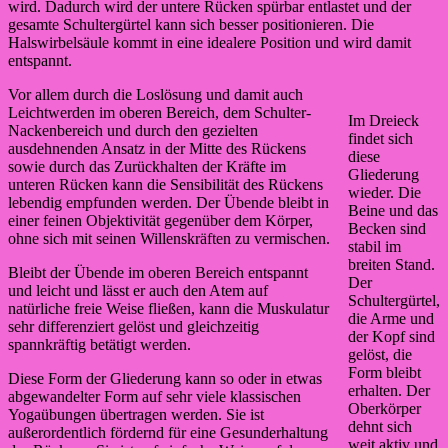
wird. Dadurch wird der untere Rücken spürbar entlastet und der
gesamte Schultergürtel kann sich besser positionieren. Die
Halswirbelsäule kommt in eine idealere Position und wird damit
entspannt.
Vor allem durch die Loslösung und damit auch
Leichtwerden im oberen Bereich, dem Schulter-
Im Dreieck
Nackenbereich und durch den gezielten
findet sich
ausdehnenden Ansatz in der Mitte des Rückens
diese
sowie durch das Zurückhalten der Kräfte im
Gliederung
unteren Rücken kann die Sensibilität des Rückens
wieder. Die
lebendig empfunden werden. Der Übende bleibt in
Beine und das
einer feinen Objektivität gegenüber dem Körper,
Becken sind
ohne sich mit seinen Willenskräften zu vermischen.
stabil im
breiten Stand.
Bleibt der Übende im oberen Bereich entspannt
Der
und leicht und lässt er auch den Atem auf
Schultergürtel,
natürliche freie Weise fließen, kann die Muskulatur
die Arme und
sehr differenziert gelöst und gleichzeitig
der Kopf sind
spannkräftig betätigt werden.
gelöst, die
Form bleibt
Diese Form der Gliederung kann so oder in etwas
erhalten. Der
abgewandelter Form auf sehr viele klassischen
Oberkörper
Yogaübungen übertragen werden. Sie ist
dehnt sich
außerordentlich fördernd für eine Gesunderhaltung
weit aktiv und