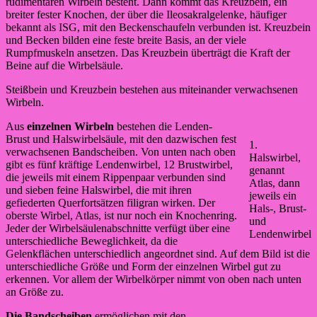
rudimentären Wirbeln besteht. Dann kommt das Kreuzbein, ein
breiter fester Knochen, der über die Ileosakralgelenke, häufiger
bekannt als ISG, mit den Beckenschaufeln verbunden ist. Kreuzbein
und Becken bilden eine feste breite Basis, an der viele
Rumpfmuskeln ansetzen. Das Kreuzbein überträgt die Kraft der
Beine auf die Wirbelsäule.
Steißbein und Kreuzbein bestehen aus miteinander verwachsenen
Wirbeln.
Aus
einzelnen Wirbeln
bestehen die Lenden-
Brust und Halswirbelsäule, mit den dazwischen fest
1.
verwachsenen Bandscheiben. Von unten nach oben
Halswirbel,
gibt es fünf kräftige Lendenwirbel, 12 Brustwirbel,
genannt
die jeweils mit einem Rippenpaar verbunden sind
Atlas, dann
und sieben feine Halswirbel, die mit ihren
jeweils ein
gefiederten Querfortsätzen filigran wirken. Der
Hals-, Brust-
oberste Wirbel, Atlas, ist nur noch ein Knochenring.
und
Jeder der Wirbelsäulenabschnitte verfügt über eine
Lendenwirbel
unterschiedliche Beweglichkeit, da die
Gelenkflächen unterschiedlich angeordnet sind. Auf dem Bild ist die
unterschiedliche Größe und Form der einzelnen Wirbel gut zu
erkennen. Vor allem der Wirbelkörper nimmt von oben nach unten
an Größe zu.
Die Bandscheiben
ermöglichen mit den