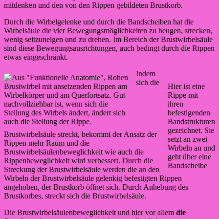
mitdenken und den von den Rippen gebildeten Brustkorb.
Durch die Wirbelgelenke und durch die Bandscheiben hat die
Wirbelsäule die vier Bewegungsmöglichkeiten zu beugen, strecken,
wenig seitzuneigen und zu drehen. Im Bereich der Brustwirbelsäule
sind diese Bewegungsausrichtungen, auch bedingt durch die Rippen
etwas eingeschränkt.
Indem
sich die
Brustwirbel mit ansetzenden Rippen am
Hier ist eine
Wirbelkörper und am Querfortsatz. Gut
Rippe mit
nachvollziehbar ist, wenn sich die
ihren
Stellung des Wirbels ändert, ändert sich
befestigenden
auch die Stellung der Rippe.
Bandstrukturen
gezeichnet. Sie
Brustwirbelsäule streckt, bekommt der Ansatz der
setzt an zwei
Rippen mehr Raum und die
Wirbeln an und
Brustwirbelsäulenbeweglichkeit wie auch die
geht über eine
Rippenbeweglichkeit wird verbessert. Durch die
Bandscheibe
Streckung der Brustwirbelsäule werden die an den
Wirbeln der Brustwirbelsäule gelenkig befestigten Rippen
angehoben, der Brustkorb öffnet sich. Durch Anhebung des
Brustkorbes, streckt sich die Brustwirbelsäule.
Die Brustwirbelsäulenbeweglichkeit und hier vor allem
die