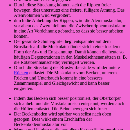
Durch diese Streckung können sich die Rippen freier
bewegen, dies unterstützt eine freiere, fülligere Atmung. Das
Atemvolumen wird vergrößert.
durch die Anhebung der Rippen, wird die Atemmuskulatur,
vor allem das Zwerchfell und die Zwischenrippenmuskulatur
in eine Art Vordehnung gebracht, so dass sie besser arbeiten
können.
Der gesamte Schultergürtel liegt entspannter auf dem
Brustkorb auf. die Muskulatur findet sich in einer idealeren
Form der An- und Entspannung. Damit können die heute so
häufigen Degenerationen in den Muskelsehnenansätzen (z. B.
die Rotatorenmanschette) verringert werden.
Durch die Streckung der Brustwirbelsäule wird der untere
Rücken
entlastet. Die Muskulatur vom Becken, unterem
Rücken und Unterbauch kommt in eine besseres
Zusammenspiel und Gleichgewicht und kann besser
eingreifen.
Indem das Becken sich besser positioniert, der Oberkörper
sich anhebt und die Muskulatur sich entspannt, werden auch
die Hüften entlastet. Die Beine bewegen sich freier.
Der Beckenboden wird spürbar von selbst nach oben
gezogen. Dies wirkt einem Erschlaffen der
Beckenbodenmuskulatur vor.
Magen und Pankreas, die vor allem für den Nahrungsabbau