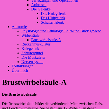
Verletzungen und Operationen
Arthrosen
Die Gelenke
Das Kniegelenk
Das Hüftgelenk
Schultergelenk
Anatomie
Physiologie und Pathologie Stütz-und Bindegewebe
Wirbelsäule
Brustwirbelsäule-A
Rückenmuskulatur
Kniegelenk
Schultergürtel
Die Muskulatur
Nervensystem
Fortbildungen
Über mich
Brustwirbelsäule-A
Die Brustwirbelsäule
Die Brustwirbelsäule bildet die verbindende Mitte zwischen Hals-
und Lendenwirbelsäule. Sie besteht aus 12 Wirbeln, an denen