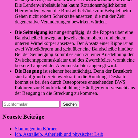
Die Lendenwirbelsäule hat kaum Rotationsmöglichkeiten.
Hier würden, wenn die Brustwirbelsäule zum Beispiel beim
Gehen nicht rotiert Scherkräfte ansetzen, die mit der Zeit
degenerative Veränderungen bewirken würden.
Die Seitneigung
ist nur geringfügig, da die Rippen über eine
Bandscheibe hinweg, an jeweils einem oberen und einem
unteren Wirbelkörper ansetzen. Der Ansatz einer Rippe ist an
zwei Wirbelkörpern und geht über eine Bandscheibe hinüber.
Bei der Seitneigung kommt es auch zu einer Ausdehnung der
Zwischenrippenmuskulatur und des Zwerchfelles, womit eine
bessere Tätigkeit der Atemmuskulatur angeregt wird.
Die Beugung
ist seltener beeinträchtigt. Denn der Brustkorb
sinkt aufgrund der Schwerkraft in die Rundung. Deshalb
kommt es bei den durch Osteoporose entstehenden BWS
frakturen zur Rundrückenbildung. Häufiger wird versucht aus
der Beugung in die Streckung zu kommen.
Suchen
nach:
Neueste Beiträge
Stauungen im Körper
Ich, Astralleib, Ätherleib und physischer Leib