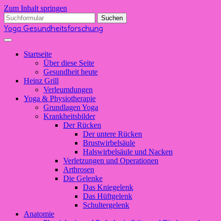
Zum Inhalt springen
Suchen
nach:
Yoga Gesundheitsforschung
Startseite
Über diese Seite
Gesundheit heute
Heinz Grill
Verleumdungen
Yoga & Physiotherapie
Grundlagen Yoga
Krankheitsbilder
Der Rücken
Der untere Rücken
Brustwirbelsäule
Halswirbelsäule und Nacken
Verletzungen und Operationen
Arthrosen
Die Gelenke
Das Kniegelenk
Das Hüftgelenk
Schultergelenk
Anatomie