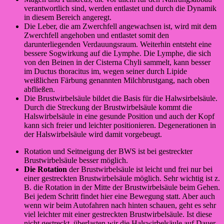
verantwortlich sind, werden entlastet und durch die Dynamik
in diesem Bereich angeregt.
Die Leber, die am Zwerchfell angewachsen ist, wird mit dem
Zwerchfell angehoben und entlastet somit den
darunterliegenden Verdauungsraum. Weiterhin entsteht eine
bessere Sogwirkung auf die Lymphe. Die Lymphe, die sich
von den Beinen in der Cisterna Chyli sammelt, kann besser
im Ductus thoracitus im, wegen seiner durch Lipide
weißlichen Färbung genannten Milchbrustgang, nach oben
abfließen.
Die Brustwirbelsäule bildet die Basis für die Halwsirbelsäule.
Durch die Streckung der Brustwirbelsäule kommt die
Halswirbelsäule in eine gesunde Position und auch der Kopf
kann sich freier und leichter positionieren. Degenerationen in
der Halswirbelsäule wird damit vorgebeugt.
Rotation und Seitneigung der BWS ist bei gestreckter
Brustwirbelsäule besser möglich.
Die Rotation
der Brustwirbelsäule ist leicht und frei nur bei
einer gestreckten Brustwirbelsäule möglich. Sehr wichtig ist z.
B. die Rotation in der Mitte der Brustwirbelsäule beim Gehen.
Bei jedem Schritt findet hier eine Bewegung statt. Aber auch
wenn wir beim Autofahren nach hinten schauen, geht es sehr
viel leichter mit einer gestreckten Brustwirbelsäule. Ist diese
nicht gestreckt, überlasten wir die Halswirbelsäule auf Dauer.