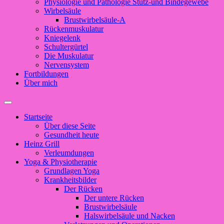
Physiologie und Pathologie Stütz-und Bindegewebe
Wirbelsäule
Brustwirbelsäule-A
Rückenmuskulatur
Kniegelenk
Schultergürtel
Die Muskulatur
Nervensystem
Fortbildungen
Über mich
Suchfeld
ein-/ausblenden
Startseite
Über diese Seite
Gesundheit heute
Heinz Grill
Verleumdungen
Yoga & Physiotherapie
Grundlagen Yoga
Krankheitsbilder
Der Rücken
Der untere Rücken
Brustwirbelsäule
Halswirbelsäule und Nacken