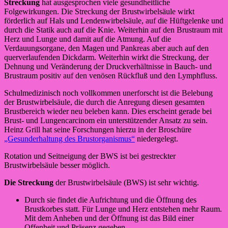
Streckung
hat ausgesprochen viele gesundheitliche
Folgewirkungen. Die Streckung der Brustwirbelsäule wirkt
förderlich auf Hals und Lendenwirbelsäule, auf die Hüftgelenke und
durch die Statik auch auf die Knie. Weiterhin auf den Brustraum mit
Herz und Lunge und damit auf die Atmung. Auf die
Verdauungsorgane, den Magen und Pankreas aber auch auf den
querverlaufenden Dickdarm. Weiterhin wirkt die Streckung, der
Dehnung und Veränderung der Druckverhältnisse in Bauch- und
Brustraum positiv auf den venösen Rückfluß und den Lymphfluss.
Schulmedizinisch noch vollkommen unerforscht ist die Belebung
der Brustwirbelsäule, die durch die Anregung diesen gesamten
Brustbereich wieder neu beleben kann. Dies erscheint gerade bei
Brust- und Lungencarcinom ein unterstützender Ansatz zu sein.
Heinz Grill hat seine Forschungen hierzu in der Broschüre
„Gesunderhaltung des Brustorganismus“
niedergelegt.
Rotation und Seitneigung der BWS ist bei gestreckter
Brustwirbelsäule besser möglich.
Die Streckung
der Brustwirbelsäule (BWS) ist sehr wichtig.
Durch sie findet die Aufrichtung und die Öffnung des
Brustkorbes statt. Für Lunge und Herz entstehen mehr Raum.
Mit dem Anheben und der Öffnung ist das Bild einer
Offenheit und Präsenz gegeben.