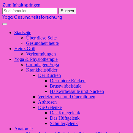
Zum Inhalt springen
Suchen
nach:
Yoga Gesundheitsforschung
Startseite
Über diese Seite
Gesundheit heute
Heinz Grill
Verleumdungen
Yoga & Physiotherapie
Grundlagen Yoga
Krankheitsbilder
Der Rücken
Der untere Rücken
Brustwirbelsäule
Halswirbelsäule und Nacken
Verletzungen und Operationen
Arthrosen
Die Gelenke
Das Kniegelenk
Das Hüftgelenk
Schultergelenk
Anatomie