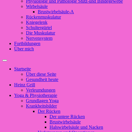
Physiologie und Pathologie Stütz-und Bindegewebe
Wirbelsäule
Brustwirbelsäule-A
Rückenmuskulatur
Kniegelenk
Schultergürtel
Die Muskulatur
Nervensystem
Fortbildungen
Über mich
Suchfeld
ein-/ausblenden
Startseite
Über diese Seite
Gesundheit heute
Heinz Grill
Verleumdungen
Yoga & Physiotherapie
Grundlagen Yoga
Krankheitsbilder
Der Rücken
Der untere Rücken
Brustwirbelsäule
Halswirbelsäule und Nacken